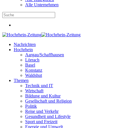
Alle Unternehmen
Nachrichten
Hochrhein
Aargau/Schaffhausen
Lörrach
Basel
Konstanz
Waldshut
Themen
Technik und IT
Wirtschaft
Bildung und Kultur
Gesellschaft und Religion
Politik
Reise und Verkehr
Gesundheit und Lifestyle
Sport und Freizeit
Energie und Umwelt