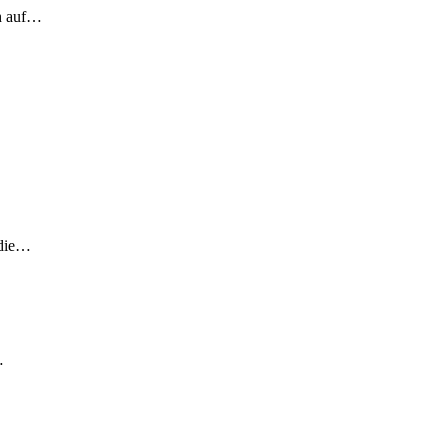
ch auf…
 die…
…