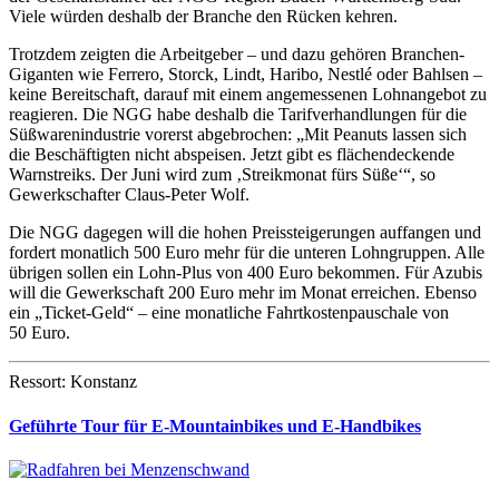
Viele würden deshalb der Branche den Rücken kehren.
Trotzdem zeigten die Arbeitgeber – und dazu gehören Branchen-
Giganten wie Ferrero, Storck, Lindt, Haribo, Nestlé oder Bahlsen –
keine Bereitschaft, darauf mit einem angemessenen Lohnangebot zu
reagieren. Die NGG habe deshalb die Tarifverhandlungen für die
Süßwarenindustrie vorerst abgebrochen: „Mit Peanuts lassen sich
die Beschäftigten nicht abspeisen. Jetzt gibt es flächendeckende
Warnstreiks. Der Juni wird zum ‚Streikmonat fürs Süße‘“, so
Gewerkschafter Claus-Peter Wolf.
Die NGG dagegen will die hohen Preissteigerungen auffangen und
fordert monatlich 500 Euro mehr für die unteren Lohngruppen. Alle
übrigen sollen ein Lohn-Plus von 400 Euro bekommen. Für Azubis
will die Gewerkschaft 200 Euro mehr im Monat erreichen. Ebenso
ein „Ticket-Geld“ – eine monatliche Fahrtkostenpauschale von
50 Euro.
Ressort: Konstanz
Geführte Tour für E-Mountainbikes und E-Handbikes