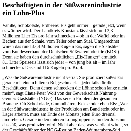
Beschäftigten in der Süßwarenindustrie
ein Lohn-Plus
Vanille, Schokolade, Erdbeere: Eis geht immer – gerade jetzt, wenn
es wärmer wird. Der Landkreis Konstanz lässt sich rund 2,3
Millionen Liter Eis pro Jahr schmecken – ob in der Waffel oder im
Becher, aus der Schale, vom Teller oder am Stiel. Umgerechnet
wären das rund 33,4 Millionen Kugeln Eis, sagen die Statistiker
vom Bundesverband der Deutschen Süßwarenindustrie (BDSI).
Denn sie haben den durchschnittlichen „Eis-Hunger“ ermittelt:
8,1 Liter Speiseeis lässt sich jeder – von jung bis alt – im Jahr
schmecken. Das sind 116 Kugeln pro Kopf.
„Was die Süßwarenindustrie nicht verrät: Sie produziert süßes Eis
gerade mit einem bitteren Beigeschmack – jedenfalls für die
Beschäftigten. Denn denen schmecken die Löhne schon lange nicht
mehr“, sagt Claus-Peter Wolf von der Gewerkschaft Nahrung-
Genuss-Gaststätten (NGG). Das sei ein Problem der gesamten
Branche. Ob Schokolade, Gummibären, Kekse oder eben Eis: „Wer
in der Süßwarenindustrie in der Produktion am Band steht oder im
Lager arbeitet, muss am Ende des Monats jeden Euro dreimal
umdrehen. Gerade in den unteren Lohngruppen ist an den Jobs nur
das süß, was produziert wird. Nicht aber das, was verdient wird“, so
der Geschäftsführer der NGG-Region Baden-Württemberg-Süd.