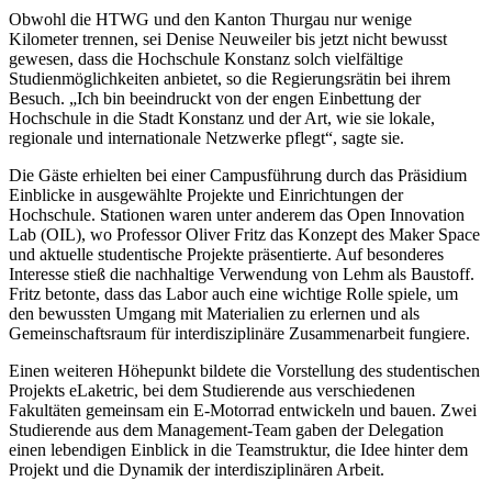
Obwohl die HTWG und den Kanton Thurgau nur wenige
Kilometer trennen, sei Denise Neuweiler bis jetzt nicht bewusst
gewesen, dass die Hochschule Konstanz solch vielfältige
Studienmöglichkeiten anbietet, so die Regierungsrätin bei ihrem
Besuch. „Ich bin beeindruckt von der engen Einbettung der
Hochschule in die Stadt Konstanz und der Art, wie sie lokale,
regionale und internationale Netzwerke pflegt“, sagte sie.
Die Gäste erhielten bei einer Campusführung durch das Präsidium
Einblicke in ausgewählte Projekte und Einrichtungen der
Hochschule. Stationen waren unter anderem das Open Innovation
Lab (OIL), wo Professor Oliver Fritz das Konzept des Maker Space
und aktuelle studentische Projekte präsentierte. Auf besonderes
Interesse stieß die nachhaltige Verwendung von Lehm als Baustoff.
Fritz betonte, dass das Labor auch eine wichtige Rolle spiele, um
den bewussten Umgang mit Materialien zu erlernen und als
Gemeinschaftsraum für interdisziplinäre Zusammenarbeit fungiere.
Einen weiteren Höhepunkt bildete die Vorstellung des studentischen
Projekts eLaketric, bei dem Studierende aus verschiedenen
Fakultäten gemeinsam ein E-Motorrad entwickeln und bauen. Zwei
Studierende aus dem Management-Team gaben der Delegation
einen lebendigen Einblick in die Teamstruktur, die Idee hinter dem
Projekt und die Dynamik der interdisziplinären Arbeit.