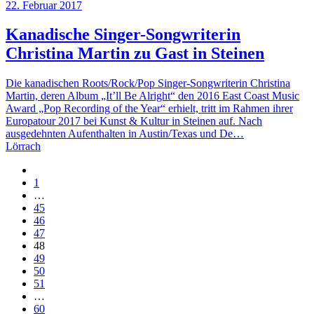
22. Februar 2017
Kanadische Singer-Songwriterin
Christina Martin zu Gast in Steinen
Die kanadischen Roots/Rock/Pop Singer-Songwriterin Christina
Martin, deren Album „It’ll Be Alright“ den 2016 East Coast Music
Award „Pop Recording of the Year“ erhielt, tritt im Rahmen ihrer
Europatour 2017 bei Kunst & Kultur in Steinen auf. Nach
ausgedehnten Aufenthalten in Austin/Texas und De…
Lörrach
1
…
45
46
47
48
49
50
51
…
60