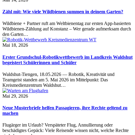
Zähl mit: Wie viele Wildbienen summen in deinem Garten?
Wildbiene + Partner ruft am Weltbienentag zur ersten App-basierten
Wildbienen-Zählung auf Konstanz – Wer gerade aufmerksam durch
den Garten…
Mai 18, 2026
Erster Grundschul-Robotikwettbewerb im Landkreis Waldshut
begeistert Schülerinnen und Schüler
Waldshut-Tiengen, 18.05.2026 — Robotik, Kreativität und
Teamgeist standen am 5. Mai 2026 im Mittelpunkt: Das
Kreismedienzentrum Waldshut…
Mai 29, 2026
Neue Musterbriefe helfen Passagieren, ihre Rechte geltend zu
machen
Flugärger im Urlaub? Verspäteter Flug, Annullierung oder
beschädigtes Gepäck: Viele Reisende wissen nicht, welche Rechte