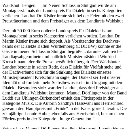
Waldshut-Tiengen — Im Neuen Schloss in Stuttgart wurde am
Montag erst- mals der Landespreis für Dialekt in sechs Kategorien
verliehen. Landrat Dr. Kistler freute sich bei der Feier mit den zwei
Preisträgerinnen und dem Preisträger aus dem Landkreis Waldshut
Der mit 50 000 Euro dotierte Landespreis für Dialekte ist am
Montagabend in sechs Kategorien verliehen worden. Landrat Dr.
Martin Kistler freute sich doppelt. Als Vorsitzender des Dachver-
bands der Dialekte Baden-Württemberg (DDDBW) konnte er die
Gäste im neuen Schloss in Stuttgart begrüßen, darunter zahlreiche
Landtagsabgeordnete und natürlich Ministerpräsident Winfried
Kretschmann, der die Preise persönlich übergab. Der Waldshuter
Landrat betonte in seiner Rede, dass Dialekt für Vielfalt stehe und
der Dachverband sich für die Stärkung des Dialekts einsetze.
Ministerpräsident Kretschmann sagte, der Dialekt sei Teil unserer
Identität und forderte mehr Selbstbewusstsein im Umgang mit dem
Dialekt. Besonders stolz war der Landrat, dass drei Preisträger aus
dem Landkreis Waldshut kommen: Manuel Dörflinger von der Band
Luddi aus Ühlingen-Birkendorf erhielt den Förderpreis in der
Kategorie Musik. Die Autorin Sandhya Hasswani aus Herrischried
gewann den Hauptpreis mit „Friide“ in der Kate- gorie Literatur. Die
zehnjährige Leonie Huber, ebenfalls aus Herrischried, bekam einen
Förder- preis in der Kategorie „Junge Generation.“
Foto: v.l.n.r: Manuel Dörflinger, Sandhya Hasswani, Leonie Huber