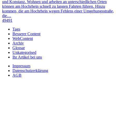
und Konstanz. Wohnen und arbeiten an unterschiedlichen Orten
können am Hochrhein schnell zu langen Fahrten führen. Hinzu
kommen, die am Hochrhein wegen Fehlens einer Umgehungsstraße,
die…
49491
Tags
Besserer Content
WebContent
Archiv
Glossar
Unkategorised
Ihr Artikel bei uns
Impressum
Datenschutzerklärung
AGB