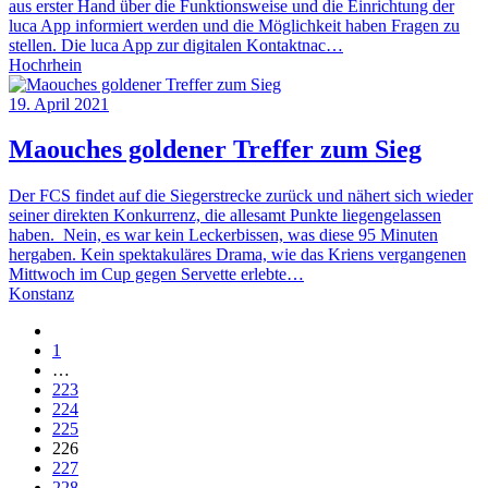
aus erster Hand über die Funktionsweise und die Einrichtung der
luca App informiert werden und die Möglichkeit haben Fragen zu
stellen. Die luca App zur digitalen Kontaktnac…
Hochrhein
19. April 2021
Maouches goldener Treffer zum Sieg
Der FCS findet auf die Siegerstrecke zurück und nähert sich wieder
seiner direkten Konkurrenz, die allesamt Punkte liegengelassen
haben. Nein, es war kein Leckerbissen, was diese 95 Minuten
hergaben. Kein spektakuläres Drama, wie das Kriens vergangenen
Mittwoch im Cup gegen Servette erlebte…
Konstanz
1
…
223
224
225
226
227
228