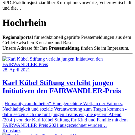
SPD-Fraktionsjustiziar über Korruptionsvorwürfe, Vetternwirtschaft
und die…
Hochrhein
Regionalportal
für redaktionell geprüfte Pressemeldungen aus dem
Gebiet zwischen Konstanz und Basel.
Unsere Adresse für Ihre
Pressemeldung
finden Sie im Impressum.
28. April 2021
Karl Kübel Stiftung verleiht jungen
Initiativen den FAIRWANDLER-Preis
„Humanity can do better“ Eine gerechtere Welt, in der Fairness,
Nachhaltigkeit und soziale Verantwortung zum Tragen kommen -
dafür setzen sich die fünf jungen Teams ein, die gestern Abend
(20.4.) von der Karl Kübel Stiftung für Kind und Familie mit dem
FAIRWANDLER-Preis 2021 ausgezeichnet wurden…
Konstanz