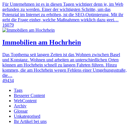
Für Unternehmen ist es in diesen Tagen wichtiger denn je, im Web
gefunden zu werden. Einer der wichtigsten Schritte, um das
Potenzial im Internet zu erhöhen, ist die SEO-Optimierung. Mit ihr
geht die Frage einher, welche Maßnahmen wirklich dazu geei…
16079
Immobilien am Hochrhein
Das Topthema seit langen Zeiten ist das Wohnen zwischen Basel
und Konstanz. Wohnen und arbeiten an unterschiedlichen Orten
können am Hochrhein schnell zu langen Fahrten führen. Hinzu
kommen, die am Hochrhein wegen Fehlens einer Umgehungsstraße,
die…
49434
Tags
Besserer Content
WebContent
Archiv
Glossar
Unkategorised
Ihr Artikel bei uns