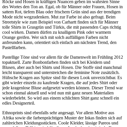
Röcke und Hosen in kräftigen Nuancen geben im wahrsten Sinne
des Wortes den Ton an. Egal, ob für Männer oder Frauen, Hosen in
sattem Rot, tiefem Blau oder frischem Grün sind aus der trendigen
Mode nicht wegzudenken. Mut zur Farbe ist also gefragt. Beim
Streetstyle wie zum Beispiel von Carhartt finden sich für Männer
tolle Shirts in Grasgrün und Türkis, die mit passenden Caps richtig
cool wirken. Damen dürfen zu knalligem Pink oder warmem
Orange greifen. Wer sich mit solch auffälligen Farben nicht
anfreunden kann, orientiert sich einfach am nächsten Trend, den
Pastellfarben.
Pastellige Töne sind vor allem für die Damenwelt im Frühling 2012
topaktuell. Zarte Bonbonfarben finden sich bei Kleidern und
Blusen, aber auch bei Shirts und Hosen. Die Stoffe sind manchmal
leicht transparent und unterstreichen die feminine Note zusätzlich.
Hübsche Kragen aus Spitze sind für diesen Look unverzichtbar. Es
gibt wieder einzeln zu kaufende Kragen, die auf jedes Shirt oder
jede kragenlose Bluse aufgesetzt werden können. Dieser Trend war
schon einmal aktuell und wird nun mit ganz neuen Materialien
wiederbelebt. So wird aus einem schlichten Shirt ganz schnell ein
edles Designerteil.
Ethnoprints sind ebenfalls sehr angesagt. Vor allem Motive aus
Afrika sowie die farbenprächtigen Muster der Inkas finden sich auf
zahlreichen Kleidungsstücken. Coole Kleider, lässige Pareos und