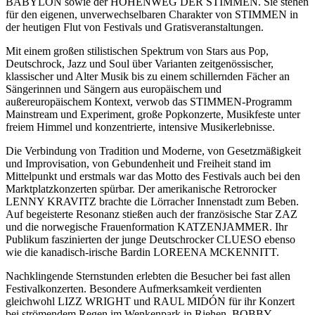
BABYLON sowie der HÖHENWEG DER STIMMEN. Sie stehen
für den eigenen, unverwechselbaren Charakter von STIMMEN in
der heutigen Flut von Festivals und Gratisveranstaltungen.
Mit einem großen stilistischen Spektrum von Stars aus Pop,
Deutschrock, Jazz und Soul über Varianten zeitgenössischer,
klassischer und Alter Musik bis zu einem schillernden Fächer an
Sängerinnen und Sängern aus europäischem und
außereuropäischem Kontext, verwob das STIMMEN-Programm
Mainstream und Experiment, große Popkonzerte, Musikfeste unter
freiem Himmel und konzentrierte, intensive Musikerlebnisse.
Die Verbindung von Tradition und Moderne, von Gesetzmäßigkeit
und Improvisation, von Gebundenheit und Freiheit stand im
Mittelpunkt und erstmals war das Motto des Festivals auch bei den
Marktplatzkonzerten spürbar. Der amerikanische Retrorocker
LENNY KRAVITZ brachte die Lörracher Innenstadt zum Beben.
Auf begeisterte Resonanz stießen auch der französische Star ZAZ
und die norwegische Frauenformation KATZENJAMMER. Ihr
Publikum faszinierten der junge Deutschrocker CLUESO ebenso
wie die kanadisch-irische Bardin LOREENA MCKENNITT.
Nachklingende Sternstunden erlebten die Besucher bei fast allen
Festivalkonzerten. Besondere Aufmerksamkeit verdienten
gleichwohl LIZZ WRIGHT und RAUL MIDÓN für ihr Konzert
bei strömendem Regen im Wenkenpark in Riehen, BOBBY