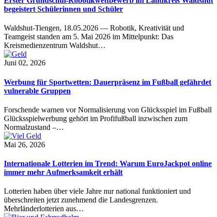
Erster Grundschul-Robotikwettbewerb im Landkreis Waldshut
begeistert Schülerinnen und Schüler
Waldshut-Tiengen, 18.05.2026 — Robotik, Kreativität und
Teamgeist standen am 5. Mai 2026 im Mittelpunkt: Das
Kreismedienzentrum Waldshut…
Juni 02, 2026
Werbung für Sportwetten: Dauerpräsenz im Fußball gefährdet
vulnerable Gruppen
Forschende warnen vor Normalisierung von Glücksspiel im Fußball
Glücksspielwerbung gehört im Profifußball inzwischen zum
Normalzustand –…
Mai 26, 2026
Internationale Lotterien im Trend: Warum EuroJackpot online
immer mehr Aufmerksamkeit erhält
Lotterien haben über viele Jahre nur national funktioniert und
überschreiten jetzt zunehmend die Landesgrenzen.
Mehrländerlotterien aus…