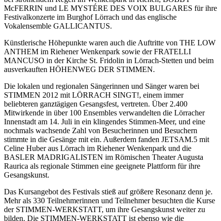
McFERRIN und LE MYSTÉRE DES VOIX BULGARES für ihre
Festivalkonzerte im Burghof Lörrach und das englische
Vokalensemble GALLICANTUS.
Künstlerische Höhepunkte waren auch die Auftritte von THE LOW
ANTHEM im Riehener Wenkenpark sowie der FRATELLI
MANCUSO in der Kirche St. Fridolin in Lörrach-Stetten und beim
ausverkauften HÖHENWEG DER STIMMEN.
Die lokalen und regionalen Sängerinnen und Sänger waren bei
STIMMEN 2012 mit LÖRRACH SINGT!, einem immer
beliebteren ganztägigen Gesangsfest, vertreten. Über 2.400
Mitwirkende in über 100 Ensembles verwandelten die Lörracher
Innenstadt am 14. Juli in ein klingendes Stimmen-Meer, und eine
nochmals wachsende Zahl von Besucherinnen und Besuchern
stimmte in die Gesänge mit ein. Außerdem fanden JETSAM.5 mit
Celine Huber aus Lörrach im Riehener Wenkenpark und die
BASLER MADRIGALISTEN im Römischen Theater Augusta
Raurica als regionale Stimmen eine geeignete Plattform für ihre
Gesangskunst.
Das Kursangebot des Festivals stieß auf größere Resonanz denn je.
Mehr als 330 Teilnehmerinnen und Teilnehmer besuchten die Kurse
der STIMMEN-WERKSTATT, um ihre Gesangskunst weiter zu
bilden. Die STIMMEN-WERKSTATT ist ebenso wie die