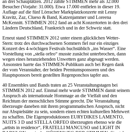
an drei Schauplätzen. 2012 zählte STIMMEN mehr als 32.000
Besucher (Vorjahr: 31.000). Etwa 17.000 entfielen in dieser 19.
Auflage auf die fünf Lörracher Marktplatzkonzerte mit Lenny
Kravitz, Zaz, Clueso & Band, Katzenjammer und Loreena
McKennitt. STIMMEN 2012 fand an acht Konzertorten in den drei
Ländern Deutschland, Frankreich und in der Schweiz statt.
Erneut stand STIMMEN 2012 unter einem glücklichen Wetter-
Stern: trotz des durchwachsenen Sommers fiel nur ein einziges
Konzert des 4-wöchigen Festivals buchstäblich „ins Wasser“. Eine
Vorstellung von „stella orfeo“ musste zunächst unterbrochen, dann
wegen eines heranziehenden Unwetters ganz abgesagt werden.
Ansonsten harrte das STIMMEN-Publikum auch bei Regen dank
der vom Veranstalter, der beiden Premiumsponsoren und des
Hauptsponsors bereit gestellten Regenponchos tapfer aus.
40 Ensembles und Bands traten an 25 Veranstaltungstagen bei
STIMMEN 2012 auf. Einmal mehr wurde STIMMEN damit seinem
Anspruch als internationale Hommage an die Vielfalt und den
Reichtum der menschlichen Stimme gerecht. Die Veranstaltung
überzeugte daneben mit ihrem programmatischen Anspruch, nicht
nur Abspielstätte zu sein, sondern einen echten kulturellen Mehrwert
zu schaffen. Die Eigenproduktionen EURYDIKES LAMENTO,
NUITS 3 D und STELLA ORFEO überzeugten ebenso wie die
„artists in residence“, FRATELLI MANCUSO und LIGHT IN