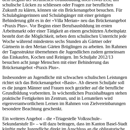
schulische Lücken zu schliessen oder Fragen zur beruflichen
Zukunft zu klären, können sie ein Brückenangebot besuchen. Für
Schulabgängerinnen und Schulabgänger mit einer geistigen
Behinderung gibt es in der «Villa Merian» neu das Brückenangebot
«Praxis Plus». Vor Beginn einer Berufsausbildung im ersten
Arbeitsmarkt oder einer Tätigkeit an einem geschützten Arbeitsplatz
besteht dort die Möglichkeit, neben dem schulischen Unterricht jede
Woche während mindestens sechs Stunden als Gärtner oder
Gärtnerin in den Merian Gärten Brüglingen zu arbeiten. Im Rahmen
der Tagesstruktur übernehmen die Jugendlichen zudem gemeinsam
das Einkaufen, Kochen und Reinigen. Im Schuljahr 2012/13
besuchen acht junge Menschen mit einer Behinderung das
Brückenangebot «Praxis Plus».
Insbesondere an Jugendliche mit schwachen schulischen Leistungen
richtet sich das Brückenangebot «Basis». Ab diesem Schuljahr soll
es die jungen Männer und Frauen noch gezielter auf die berufliche
Grundbildung vorbereiten. In wöchentlichen Praxishalbtagen stehen
praktische Fertigkeiten im Zentrum, und in Lernateliers wird
eigenverantwortlichem Lernen im Rahmen von Zielvereinbarungen
besondere Beachtung geschenkt.
Ein weiteres Angebot – die «Triagestelle Volksschule–
Sekundarstufe II» – will dazu beitragen, dass im Kanton Basel-Stadt
künftig mehr Jugendliche direkt im Anschluss an die obligatorische