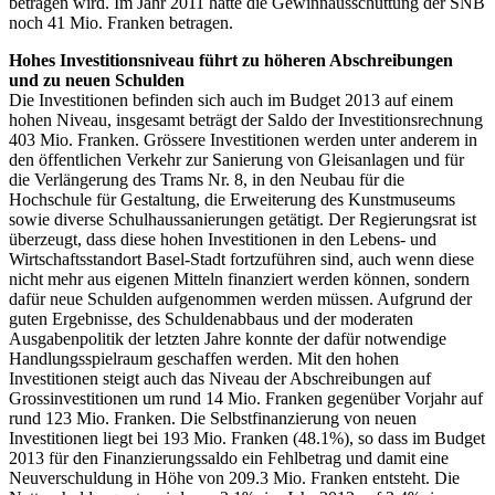
betragen wird. Im Jahr 2011 hatte die Gewinnausschüttung der SNB
noch 41 Mio. Franken betragen.
Hohes Investitionsniveau führt zu höheren Abschreibungen
und zu neuen Schulden
Die Investitionen befinden sich auch im Budget 2013 auf einem
hohen Niveau, insgesamt beträgt der Saldo der Investitionsrechnung
403 Mio. Franken. Grössere Investitionen werden unter anderem in
den öffentlichen Verkehr zur Sanierung von Gleisanlagen und für
die Verlängerung des Trams Nr. 8, in den Neubau für die
Hochschule für Gestaltung, die Erweiterung des Kunstmuseums
sowie diverse Schulhaussanierungen getätigt. Der Regierungsrat ist
überzeugt, dass diese hohen Investitionen in den Lebens- und
Wirtschaftsstandort Basel-Stadt fortzuführen sind, auch wenn diese
nicht mehr aus eigenen Mitteln finanziert werden können, sondern
dafür neue Schulden aufgenommen werden müssen. Aufgrund der
guten Ergebnisse, des Schuldenabbaus und der moderaten
Ausgabenpolitik der letzten Jahre konnte der dafür notwendige
Handlungsspielraum geschaffen werden. Mit den hohen
Investitionen steigt auch das Niveau der Abschreibungen auf
Grossinvestitionen um rund 14 Mio. Franken gegenüber Vorjahr auf
rund 123 Mio. Franken. Die Selbstfinanzierung von neuen
Investitionen liegt bei 193 Mio. Franken (48.1%), so dass im Budget
2013 für den Finanzierungssaldo ein Fehlbetrag und damit eine
Neuverschuldung in Höhe von 209.3 Mio. Franken entsteht. Die