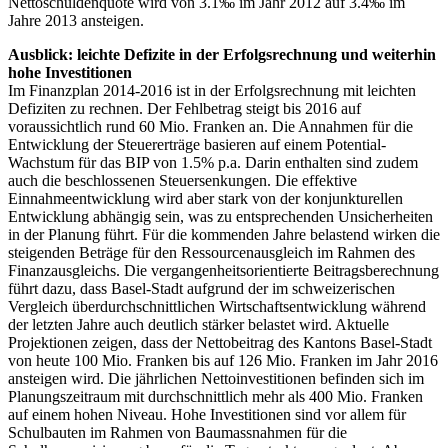
Nettoschuldenquote wird von 3.1‰ im Jahr 2012 auf 3.4‰ im
Jahre 2013 ansteigen.
Ausblick: leichte Defizite in der Erfolgsrechnung und weiterhin
hohe Investitionen
Im Finanzplan 2014-2016 ist in der Erfolgsrechnung mit leichten
Defiziten zu rechnen. Der Fehlbetrag steigt bis 2016 auf
voraussichtlich rund 60 Mio. Franken an. Die Annahmen für die
Entwicklung der Steuererträge basieren auf einem Potential-
Wachstum für das BIP von 1.5% p.a. Darin enthalten sind zudem
auch die beschlossenen Steuersenkungen. Die effektive
Einnahmeentwicklung wird aber stark von der konjunkturellen
Entwicklung abhängig sein, was zu entsprechenden Unsicherheiten
in der Planung führt. Für die kommenden Jahre belastend wirken die
steigenden Beträge für den Ressourcenausgleich im Rahmen des
Finanzausgleichs. Die vergangenheitsorientierte Beitragsberechnung
führt dazu, dass Basel-Stadt aufgrund der im schweizerischen
Vergleich überdurchschnittlichen Wirtschaftsentwicklung während
der letzten Jahre auch deutlich stärker belastet wird. Aktuelle
Projektionen zeigen, dass der Nettobeitrag des Kantons Basel-Stadt
von heute 100 Mio. Franken bis auf 126 Mio. Franken im Jahr 2016
ansteigen wird. Die jährlichen Nettoinvestitionen befinden sich im
Planungszeitraum mit durchschnittlich mehr als 400 Mio. Franken
auf einem hohen Niveau. Hohe Investitionen sind vor allem für
Schulbauten im Rahmen von Baumassnahmen für die