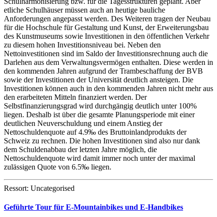
Schulharmonisierung bzw. für die Tagesstrukturen geplant. Aber
etliche Schulhäuser müssen auch an heutige bauliche
Anforderungen angepasst werden. Des Weiteren tragen der Neubau
für die Hochschule für Gestaltung und Kunst, der Erweiterungsbau
des Kunstmuseums sowie Investitionen in den öffentlichen Verkehr
zu diesem hohen Investitionsniveau bei. Neben den
Nettoinvestitionen sind im Saldo der Investitionsrechnung auch die
Darlehen aus dem Verwaltungsvermögen enthalten. Diese werden in
den kommenden Jahren aufgrund der Trambeschaffung der BVB
sowie der Investitionen der Universität deutlich ansteigen. Die
Investitionen können auch in den kommenden Jahren nicht mehr aus
den erarbeiteten Mitteln finanziert werden. Der
Selbstfinanzierungsgrad wird durchgängig deutlich unter 100%
liegen. Deshalb ist über die gesamte Planungsperiode mit einer
deutlichen Neuverschuldung und einem Anstieg der
Nettoschuldenquote auf 4.9‰ des Bruttoinlandprodukts der
Schweiz zu rechnen. Die hohen Investitionen sind also nur dank
dem Schuldenabbau der letzten Jahre möglich, die
Nettoschuldenquote wird damit immer noch unter der maximal
zulässigen Quote von 6.5‰ liegen.
Ressort: Uncategorised
Geführte Tour für E-Mountainbikes und E-Handbikes