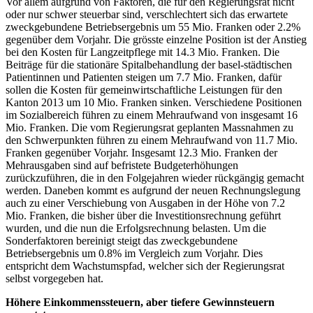
Vor allem aufgrund von Faktoren, die für den Regierungsrat nicht
oder nur schwer steuerbar sind, verschlechtert sich das erwartete
zweckgebundene Betriebsergebnis um 55 Mio. Franken oder 2.2%
gegenüber dem Vorjahr. Die grösste einzelne Position ist der Anstieg
bei den Kosten für Langzeitpflege mit 14.3 Mio. Franken. Die
Beiträge für die stationäre Spitalbehandlung der basel-städtischen
Patientinnen und Patienten steigen um 7.7 Mio. Franken, dafür
sollen die Kosten für gemeinwirtschaftliche Leistungen für den
Kanton 2013 um 10 Mio. Franken sinken. Verschiedene Positionen
im Sozialbereich führen zu einem Mehraufwand von insgesamt 16
Mio. Franken. Die vom Regierungsrat geplanten Massnahmen zu
den Schwerpunkten führen zu einem Mehraufwand von 11.7 Mio.
Franken gegenüber Vorjahr. Insgesamt 12.3 Mio. Franken der
Mehrausgaben sind auf befristete Budgeterhöhungen
zurückzuführen, die in den Folgejahren wieder rückgängig gemacht
werden. Daneben kommt es aufgrund der neuen Rechnungslegung
auch zu einer Verschiebung von Ausgaben in der Höhe von 7.2
Mio. Franken, die bisher über die Investitionsrechnung geführt
wurden, und die nun die Erfolgsrechnung belasten. Um die
Sonderfaktoren bereinigt steigt das zweckgebundene
Betriebsergebnis um 0.8% im Vergleich zum Vorjahr. Dies
entspricht dem Wachstumspfad, welcher sich der Regierungsrat
selbst vorgegeben hat.
Höhere Einkommenssteuern, aber tiefere Gewinnsteuern