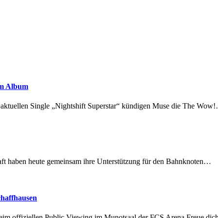
em Album
r aktuellen Single „Nightshift Superstar“ kündigen Muse die The Wow
lschaft haben heute gemeinsam ihre Unterstützung für den Bahnknoten…
chaffhausen
beim offiziellen Public Viewing im Munotsaal der FCS Arena.Freue di