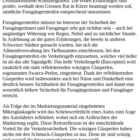
Leonhardsstrasse/Schützengraben. Die ersten Erfahrungen sind
positiv, weshalb dem Grossen Rat in Kürze beantragt werden soll,
sämtliche Fussgängerstreifen entsprechend umzurüsten.
Fussgängerstreifen müssen im Interesse der Sicherheit der
Fussgängerinnen und Fussgänger sehr gut sichtbar sein – auch bei
ungünstiger Witterung wie Regen, Nebel und zu nächtlicher Stunde.
In Anlehnung an die guten Erfahrungen, die bereits in anderen
Schweizer Städten gemacht wurden, hat sich die
Allmendverwaltung des Tiefbauamtes entschlossen, bei den
Fussgängerstreifen ein Verkehrsgelb einzusetzen, welches viel heller
ist als das alte Signalgelb. Das helle Verkehrsgelb (Bascoplast) wird
zusätzlich mit stark reflektierenden winzigen Glasperlen,
sogenannten Swarco-Perlen, eingestreut. Dank der reflektierenden
Glasperlen wird insbesondere auch bei Nässe und Dunkelheit eine
deutlich bessere Sichtbarkeit der Fussgängerstreifen und damit eine
wesentlich höhere Sicherheit für Fussgängerinnen und Fussgänger
erreicht.
Als Folge der im Markierungsmaterial eingebetteten
Mikroglaskugeln wird das Scheinwerferlicht eines Autos zum Auge
des Autofahrers reflektiert, wobei sich ein Aufleuchten der
Markierung ergibt. Diese Retroreflexion ist der entscheidende
Vorteil für die Verkehrssicherheit. Die winzigen Glasperlen haben
nichts mit den Schmuck-Glasperlen zu tun. Denn sie sind winzig
und speziell für Strassenmarkierungen hergestellt.