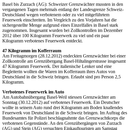
Basel bis Zurzach (AG): Schweizer Grenzwächter mussten in den
vergangenen Tagen mehrmals entlang der Landesgrenze Schweiz-
Deutschland wegen verbotenem oder zu viel mitgeführtem
Feuerwerk einschreiten. Im Vergleich zu den Vorjahren hat die
sichergestellte Menge aufgrund eines Einzelfalles in Basel stark
zugenommen. Insgesamt wurden bei Zollkontrollen im Dezember
2012 über 100 Kilogramm Feuerwerk zu viel und ein paar
Kilogramm verbotenes Feuerwerk entdeckt.
47 Kilogramm im Kofferraum
Am Freitagmorgen (28.12.2012) endeckten Grenzwächter bei einer
Zollkontrolle am Grenzübergang Basel-Hiltalingerstrasse insgesamt
47 Kilogramm Feuerwerk. Der italienische Lenker und eine
Begleiterin wollten die Waren im Kofferraum ihres Autos von
Deutschland in die Schweiz bringen. Erlaubt sind pro Person 2,5
Kilogramm.
Verbotenes Feuerwerk im Auto
Am Autobahnübergang Basel-Weil stiessen Grenzwächter am
Sonntag (30.12.2012) auf verbotenes Feuerwerk. Ein Deutscher
wollte in seinem Auto rund drei Kilogramm am Boden knallendes
Feuerwerk von Deutschland in die Schweiz bringen. Im Auftrag des
Bundesamtes für Polizei beschlagnahmte das Grenzwachtkorps die
verbotenen Gegenstände. An den Grenzübergängen von Zurzach
(AG) und Stein (AG) versuchten Einkauftouristen am Samstag