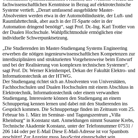
fachwissenschaftlichen Kenntnisse in Bezug auf elektrotechnische
Systeme vertieft. „Derart umfassend ausgebildete Master-
Absolventen werden etwa in der Automobilindustrie, der Luft- und
Raumfahrttechnik, aber auch in der IT-Sparte oder in der
Automation dringend benötigt“, sagt Prof. Dr.-Ing. Karl Trottler von
der Dualen Hochschule. Wahlpflichtmodule ermöglichen eine
individuelle Schwerpunktsetzung.
„Die Studierenden im Master-Studiengang Systems Engineering
erwerben die nötigen ingenieurwissenschaftlichen Kompetenzen zur
interdisziplinären und strukturierten Vorgehensweise beim Entwurf
und bei der Realisierung von komplexen technischen Systemen“,
sagt Prof. Dr. Werner Kleinhempel, Dekan der Fakultät Elektro- und
Informationstechnik an der HTWG.
Der Studiengang richtet sich an Absolventen von Universitäten,
Fachhochschulen und Dualen Hochschulen mit einem Abschluss in
Elektrotechnik, Informationstechnik oder einem verwandten
Studiengang. Interessierte können den Studiengang an einem
Schnuppertag kennen lernen und dabei mit den Studierenden ins
Gespräch kommen. Die Schnuppertage finden im Zeitraum vom 25.
Februar bis 1. März im Seminar- und Tagungszentrum „Villa
Rheinburg“ in Konstanz statt. Anmeldungen nimmt Susanne Krebs,
Technische Akademie Konstanz, unter der Telefonnummer 07531 /
206 144 oder per E-Mail
Diese E-Mail-Adresse ist vor Spambots
geschützt! Zur Anzeige muss JavaScript eingeschaltet sein.