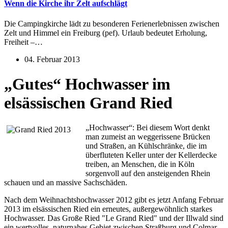
Wenn die Kirche ihr Zelt aufschlägt
Die Campingkirche lädt zu besonderen Ferienerlebnissen zwischen
Zelt und Himmel ein Freiburg (pef). Urlaub bedeutet Erholung,
Freiheit –…
04. Februar 2013
„Gutes“ Hochwasser im
elsässischen Grand Ried
„Hochwasser“: Bei diesem Wort denkt
man zumeist an weggerissene Brücken
und Straßen, an Kühlschränke, die im
überfluteten Keller unter der Kellerdecke
treiben, an Menschen, die in Köln
sorgenvoll auf den ansteigenden Rhein
schauen und an massive Sachschäden.
Nach dem Weihnachtshochwasser 2012 gibt es jetzt Anfang Februar
2013 im elsässischen Ried ein erneutes, außergewöhnlich starkes
Hochwasser. Das Große Ried "Le Grand Ried" und der Illwald sind
ein wertvolles, naturnahes Gebiet zwischen Straßburg und Colmar.