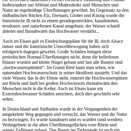
Insbesondere um Séléstat und Muttersholtz sind Menschen und
Natur an regelmäßige Überflutungen gewöhnt. Im Gegensatz zu den
südbadischen Bächen Elz, Dreisam, Glotter und Kinzig wurde die
französische Ill nicht zu einem geradegestreckten, kanalisierten,
trostlosen, und naturfernen Kanal umgebaut, der Wasser schnell
ableitet und flussabwärts das Hochwasser verstärkt...
Auch im Elsass gab es Eindeichungspläne für die Ill, doch Alsace
nature und die französische Umweltbewegung haben sich
erfolgreich dagegen gewehrt. Große Schäden bringen diese
periodischen Normal-Überflutungen nicht, denn die kellerlosen
Häuser wurden auf kleine Hügel gebaut und fast alle Bauten sind
„hochwasseroptimiert“. Im Grand Ried kann man sehen, wie
naturnaher Hochwasserschutz in seiner Idealform aussieht. Und das
viele Wasser, das in der Ebene steht, entzerrt die Hochwasserspitzen
am Rhein und läuft bei großen Hochwässern rheinabwärts den
Menschen nicht in die Keller. Auch im Elsass kann ein
Extremhochwasser Schäden anrichten, doch dies geschieht sehr
selten.
In Deutschland und Südbaden wurde in der Vergangenheit der
umgekehrte Weg gegangen und versucht, das Wasser und die Natur
zu bezwingen. Es wurde kanalisiert und es wurden (und werden)
Wohngebiete in die alten Überflutungsflächen vom Rhein und
seinen Zuflüssen gebaut. Das Bauen im Tiefgestade ist auch ein