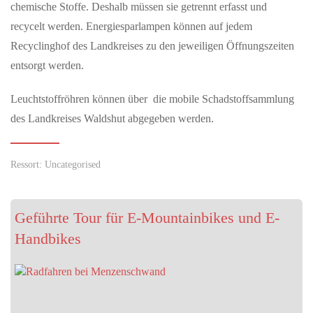
chemische Stoffe. Deshalb müssen sie getrennt erfasst und
MAI 22, 2026
recycelt werden. Energiesparlampen können auf jedem
Willkommen auf der neuen FCS-Homepage
Recyclinghof des Landkreises zu den jeweiligen Öffnungszeiten
Der FC Schaffhausen freut sich, seine neue Homepage
entsorgt werden.
präsentieren zu dürfen. Modern, schlicht, übersichtlich und
selbstverständlich in…
Leuchtstoffröhren können über die mobile Schadstoffsammlung
des Landkreises Waldshut abgegeben werden.
JUNI 02, 2026
After-Work-Event in Schloss Bonndorf mit Kunst und
Musik
Ressort: Uncategorised
Waldshut-Tiengen — Formenreich wie im Rokoko und
futuristisch wie aus einem Science-Fiction-Film sind die Arbeiten
von Stefan Gross, die…
Geführte Tour für E-Mountainbikes und E-
Handbikes
MAI 22, 2026
Auszeichnung für digitale Demokratie-Innovation
„Wahlkompass“ der Erzdiözese gewinnt Deutschen Preis für
Onlinekommunikation Freiburg (pef). Großer Erfolg für die