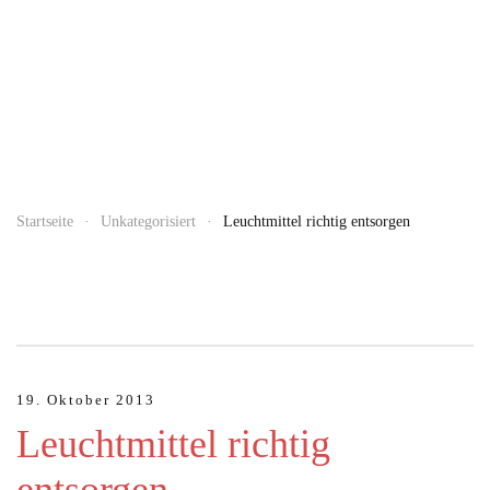
Startseite
Unkategorisiert
Leuchtmittel richtig entsorgen
19. Oktober 2013
JUNI 12, 2026
Leuchtmittel richtig
Englische Ausnahme-Rockband Muse Ende des Jahres
mit neuem Album