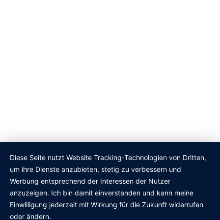
Mehrländerlotterien aus…
JUNI 02, 2026
Werbung für Sportwetten: Dauerpräsenz im Fußball
gefährdet vulnerable Gruppen
Forschende warnen vor Normalisierung von Glücksspiel im
Fußball Glücksspielwerbung gehört im Profifußball inzwischen
zum Normalzustand –…
JUNI 12, 2026
Aktionswoche Alkohol: Die unterschätzte Gefahr im
Straßenverkehr
Anlässlich der bundesweiten Aktionswoche Alkohol, die vom 13.
Diese Seite nutzt Website Tracking-Technologien von Dritten,
bis 21. Juni 2026 von der Deutschen Hauptstelle für Suchtfragen
um ihre Dienste anzubieten, stetig zu verbessern und
(DHS)…
Werbung entsprechend der Interessen der Nutzer
anzuzeigen. Ich bin damit einverstanden und kann meine
Einwilligung jederzeit mit Wirkung für die Zukunft widerrufen
JUNI 16, 2026
oder ändern.
Droht Autofahrern nach Ende des Tankrabatts der