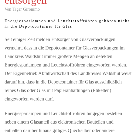
entsorgen
-und auf Tour in Deutschland und der Schweiz mit dem Release
Von Tiger Gironimo
ihrer aktuellen Single „Nightshift Superstar“ kündigen Muse die
The Wow!…
Energiesparlampen und Leuchtstoffröhren gehören nicht
in die Depotcontainer für Glas
MAI 22, 2026
Seit einiger Zeit melden Entsorger von Glasverpackungen
S-Bahn - Ein Ja ist ein Signal für die Zukunft der
vermehrt, dass in die Depotcontainer für Glasverpackungen im
Region
Landkreis Waldshut immer größere Mengen an defekten
Vertreterinnen und Vertreter aus Politik, Wirtschaft und
Energiesparlampen und Leuchtstoffröhren eingeworfen werden.
Zivilgesellschaft haben heute gemeinsam ihre Unterstützung für
den Bahnknoten…
Der Eigenbetrieb Abfallwirtschaft des Landkreises Waldshut weist
darauf hin, dass in die Depotcontainer für Glas ausschließlich
reines Glas oder Glas mit Papieranhaftungen (Etiketten)
JULI 09, 2026
Public Viewing Schweiz vs. Argentinien – Die
eingeworfen werden darf.
Fussballnacht in Schaffhausen
Energiesparlampen und Leuchtstoffröhren hingegen bestehen
Erlebe das Spiel Argentinien vs. Schweiz in einmaliger
Atmosphäre beim offiziellen Public Viewing im Munotsaal der
neben einem Glasanteil aus elektronischen Bauteilen und
FCS Arena.Freue dich auf…
enthalten darüber hinaus giftiges Quecksilber oder andere