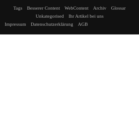
ZURZACH Care baut die etablierte Rehaklinik
Tags
Besserer Content
WebContent
Archiv
Glossar
Limmattal aus
Unkategorised
Ihr Artikel bei uns
Mehr Betten, erweitertes Therapieangebot und neue chefärztliche
Impressum
Datenschutzerklärung
AGB
Leitung stärken die regionale Rehabilitationsversorgung.
ZURZACH Care…
MAI 26, 2026
Mit dem Solarstromspeicher Geld verdienen
Die Wirtschaftlichkeit des Batteriespeichers in drei Schritten
berechnen Zukunft Altbau: Batteriespeicher sind inzwischen
profitabel. Wer…