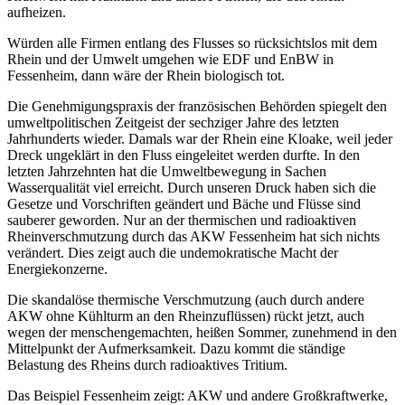
aufheizen.
Würden alle Firmen entlang des Flusses so rücksichtslos mit dem
Rhein und der Umwelt umgehen wie EDF und EnBW in
Fessenheim, dann wäre der Rhein biologisch tot.
Die Genehmigungspraxis der französischen Behörden spiegelt den
umweltpolitischen Zeitgeist der sechziger Jahre des letzten
Jahrhunderts wieder. Damals war der Rhein eine Kloake, weil jeder
Dreck ungeklärt in den Fluss eingeleitet werden durfte. In den
letzten Jahrzehnten hat die Umweltbewegung in Sachen
Wasserqualität viel erreicht. Durch unseren Druck haben sich die
Gesetze und Vorschriften geändert und Bäche und Flüsse sind
sauberer geworden. Nur an der thermischen und radioaktiven
Rheinverschmutzung durch das AKW Fessenheim hat sich nichts
verändert. Dies zeigt auch die undemokratische Macht der
Energiekonzerne.
Die skandalöse thermische Verschmutzung (auch durch andere
AKW ohne Kühlturm an den Rheinzuflüssen) rückt jetzt, auch
wegen der menschengemachten, heißen Sommer, zunehmend in den
Mittelpunkt der Aufmerksamkeit. Dazu kommt die ständige
Belastung des Rheins durch radioaktives Tritium.
Das Beispiel Fessenheim zeigt: AKW und andere Großkraftwerke,