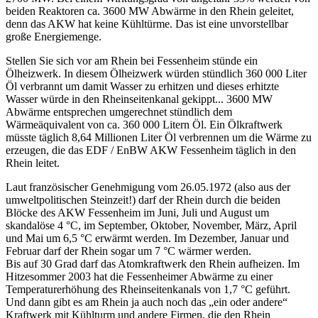
beiden Reaktoren ca. 3600 MW Abwärme in den Rhein geleitet,
denn das AKW hat keine Kühltürme. Das ist eine unvorstellbar
große Energiemenge.
Stellen Sie sich vor am Rhein bei Fessenheim stünde ein
Ölheizwerk. In diesem Ölheizwerk würden stündlich 360 000 Liter
Öl verbrannt um damit Wasser zu erhitzen und dieses erhitzte
Wasser würde in den Rheinseitenkanal gekippt... 3600 MW
Abwärme entsprechen umgerechnet stündlich dem
Wärmeäquivalent von ca. 360 000 Litern Öl. Ein Ölkraftwerk
müsste täglich 8,64 Millionen Liter Öl verbrennen um die Wärme zu
erzeugen, die das EDF / EnBW AKW Fessenheim täglich in den
Rhein leitet.
Laut französischer Genehmigung vom 26.05.1972 (also aus der
umweltpolitischen Steinzeit!) darf der Rhein durch die beiden
Blöcke des AKW Fessenheim im Juni, Juli und August um
skandalöse 4 °C, im September, Oktober, November, März, April
und Mai um 6,5 °C erwärmt werden. Im Dezember, Januar und
Februar darf der Rhein sogar um 7 °C wärmer werden.
Bis auf 30 Grad darf das Atomkraftwerk den Rhein aufheizen. Im
Hitzesommer 2003 hat die Fessenheimer Abwärme zu einer
Temperaturerhöhung des Rheinseitenkanals von 1,7 °C geführt.
Und dann gibt es am Rhein ja auch noch das „ein oder andere“
Kraftwerk mit Kühlturm und andere Firmen, die den Rhein