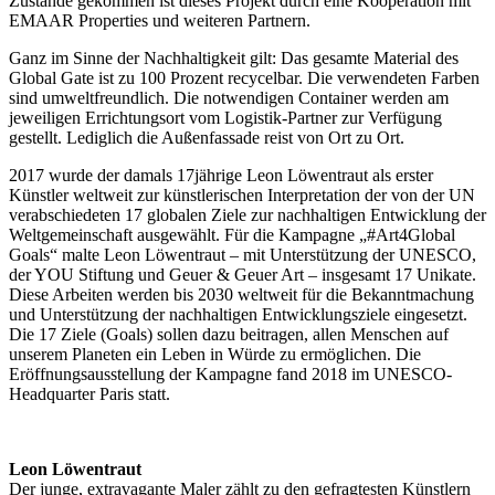
Zustande gekommen ist dieses Projekt durch eine Kooperation mit
EMAAR Properties und weiteren Partnern.
Ganz im Sinne der Nachhaltigkeit gilt: Das gesamte Material des
Global Gate ist zu 100 Prozent recycelbar. Die verwendeten Farben
sind umweltfreundlich. Die notwendigen Container werden am
jeweiligen Errichtungsort vom Logistik-Partner zur Verfügung
gestellt. Lediglich die Außenfassade reist von Ort zu Ort.
2017 wurde der damals 17jährige Leon Löwentraut als erster
Künstler weltweit zur künstlerischen Interpretation der von der UN
verabschiedeten 17 globalen Ziele zur nachhaltigen Entwicklung der
Weltgemeinschaft ausgewählt. Für die Kampagne „#Art4Global
Goals“ malte Leon Löwentraut – mit Unterstützung der UNESCO,
der YOU Stiftung und Geuer & Geuer Art – insgesamt 17 Unikate.
Diese Arbeiten werden bis 2030 weltweit für die Bekanntmachung
und Unterstützung der nachhaltigen Entwicklungsziele eingesetzt.
Die 17 Ziele (Goals) sollen dazu beitragen, allen Menschen auf
unserem Planeten ein Leben in Würde zu ermöglichen. Die
Eröffnungsausstellung der Kampagne fand 2018 im UNESCO-
Headquarter Paris statt.
Leon Löwentraut
Der junge, extravagante Maler zählt zu den gefragtesten Künstlern