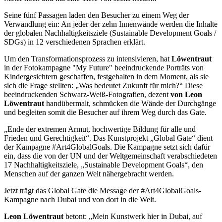
Seine fünf Passagen laden den Besucher zu einem Weg der
Verwandlung ein: An jeder der zehn Innenwände werden die Inhalte
der globalen Nachhaltigkeitsziele (Sustainable Development Goals /
SDGs) in 12 verschiedenen Sprachen erklärt.
Um den Transformationsprozess zu intensivieren, hat
Löwentraut
in der Fotokampagne "My Future" beeindruckende Porträts von
Kindergesichtern geschaffen, festgehalten in dem Moment, als sie
sich die Frage stellten: „Was bedeutet Zukunft für mich?“ Diese
beeindruckenden Schwarz-Weiß-Fotografien, dezent
von Leon
Löwentraut
handübermalt, schmücken die Wände der Durchgänge
und begleiten somit die Besucher auf ihrem Weg durch das Gate.
„Ende der extremen Armut, hochwertige Bildung für alle und
Frieden und Gerechtigkeit“. Das Kunstprojekt „Global Gate“ dient
der Kampagne #Art4GlobalGoals. Die Kampagne setzt sich dafür
ein, dass die von der UN und der Weltgemeinschaft verabschiedeten
17 Nachhaltigkeitsziele, „Sustainable Development Goals“, den
Menschen auf der ganzen Welt nähergebracht werden.
Jetzt trägt das Global Gate die Message der #Art4GlobalGoals-
Kampagne nach Dubai und von dort in die Welt.
Leon Löwentraut
betont: „Mein Kunstwerk hier in Dubai, auf