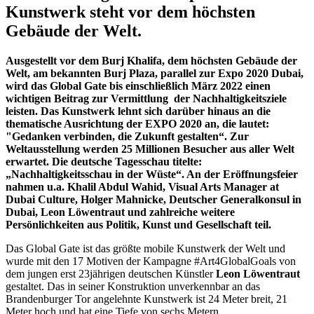
Kunstwerk steht vor dem höchsten
Gebäude der Welt.
Ausgestellt vor dem Burj Khalifa, dem höchsten Gebäude der
Welt, am bekannten Burj Plaza, parallel zur Expo 2020 Dubai,
wird das Global Gate bis einschließlich März 2022 einen
wichtigen Beitrag zur Vermittlung der Nachhaltigkeitsziele
leisten. Das Kunstwerk lehnt sich darüber hinaus an die
thematische Ausrichtung der EXPO 2020 an, die lautet:
"Gedanken verbinden, die Zukunft gestalten“. Zur
Weltausstellung werden 25 Millionen Besucher aus aller Welt
erwartet. Die deutsche Tagesschau titelte:
„Nachhaltigkeitsschau in der Wüste“. An der Eröffnungsfeier
nahmen u.a.
Khalil Abdul Wahid, Visual Arts Manager at
Dubai Culture, Holger Mahnicke, Deutscher Generalkonsul in
Dubai, Leon Löwentraut
und zahlreiche weitere
Persönlichkeiten aus Politik, Kunst und Gesellschaft teil.
Das Global Gate ist das größte mobile Kunstwerk der Welt und
wurde mit den 17 Motiven der Kampagne #Art4GlobalGoals von
dem jungen erst 23jährigen deutschen Künstler
Leon Löwentraut
gestaltet. Das in seiner Konstruktion unverkennbar an das
Brandenburger Tor angelehnte Kunstwerk ist 24 Meter breit, 21
Meter hoch und hat eine Tiefe von sechs Metern.