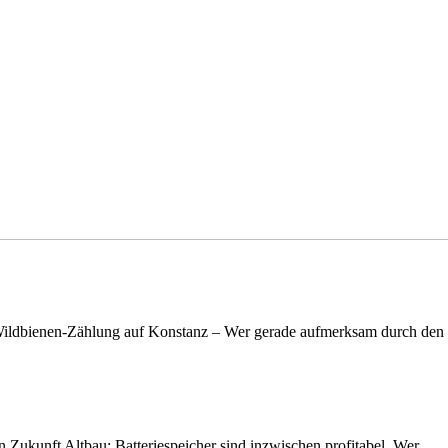
n Wildbienen-Zählung auf Konstanz – Wer gerade aufmerksam durch de
nen Zukunft Altbau: Batteriespeicher sind inzwischen profitabel. Wer…