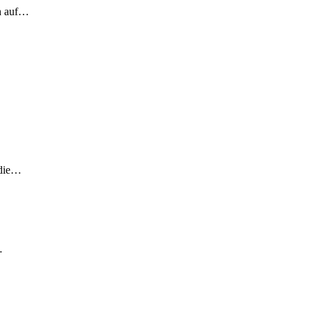
ch auf…
 die…
…