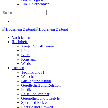
Alle Unternehmen
Nachrichten
Hochrhein
Aargau/Schaffhausen
Lörrach
Basel
Konstanz
Waldshut
Themen
Technik und IT
Wirtschaft
Bildung und Kultur
Gesellschaft und Religion
Politik
Reise und Verkehr
Gesundheit und Lifestyle
Sport und Freizeit
Energie und Umwelt