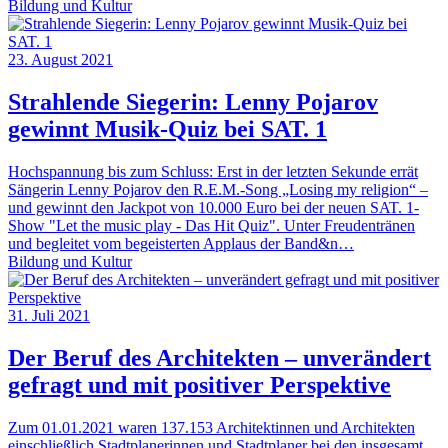
Bildung und Kultur
23. August 2021
Strahlende Siegerin: Lenny Pojarov
gewinnt Musik-Quiz bei SAT. 1
Hochspannung bis zum Schluss: Erst in der letzten Sekunde errät
Sängerin Lenny Pojarov den R.E.M.-Song „Losing my religion“ –
und gewinnt den Jackpot von 10.000 Euro bei der neuen SAT. 1-
Show "Let the music play - Das Hit Quiz". Unter Freudentränen
und begleitet vom begeisterten Applaus der Band&n…
Bildung und Kultur
31. Juli 2021
Der Beruf des Architekten – unverändert
gefragt und mit positiver Perspektive
Zum 01.01.2021 waren 137.153 Architektinnen und Architekten
einschließlich Stadtplanerinnen und Stadtplaner bei den insgesamt