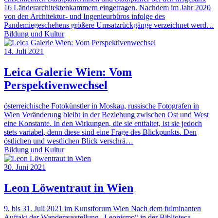
16 Länderarchitektenkammern eingetragen. Nachdem im Jahr 2020
von den Architektur- und Ingenieurbüros infolge des
Pandemiegeschehens größere Umsatzrückgänge verzeichnet werd…
Bildung und Kultur
14. Juli 2021
Leica Galerie Wien: Vom
Perspektivenwechsel
österreichische Fotokünstler in Moskau, russische Fotografen in
Wien Veränderung bleibt in der Beziehung zwischen Ost und West
eine Konstante. In den Wirkungen, die sie entfaltet, ist sie jedoch
stets variabel, denn diese sind eine Frage des Blickpunkts. Den
östlichen und westlichen Blick verschrä…
Bildung und Kultur
30. Juni 2021
Leon Löwentraut in Wien
9. bis 31. Juli 2021 im Kunstforum Wien Nach dem fulminanten
Auftakt der Wanderausstellung „Leonismo“ in der Biblioteca