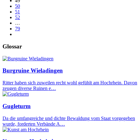
49
50
51
52
…
79
Glossar
Burgruine Wieladingen
Ritter haben sich zuweilen recht wohl gefühlt am Hochrhein. Davon
zeugen diverse Ruinen e…
Gugleturm
Da die umfangreiche und dichte Bewaldung vom Staat vorgegeben
wurde, forderten Verbände A…