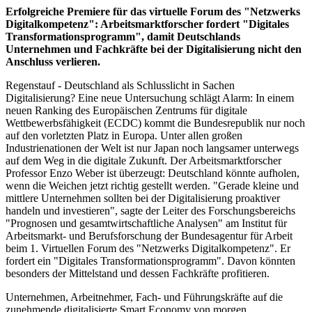
Erfolgreiche Premiere für das virtuelle Forum des "Netzwerks
Digitalkompetenz": Arbeitsmarktforscher fordert "Digitales
Transformationsprogramm", damit Deutschlands
Unternehmen und Fachkräfte bei der Digitalisierung nicht den
Anschluss verlieren.
Regenstauf - Deutschland als Schlusslicht in Sachen
Digitalisierung? Eine neue Untersuchung schlägt Alarm: In einem
neuen Ranking des Europäischen Zentrums für digitale
Wettbewerbsfähigkeit (ECDC) kommt die Bundesrepublik nur noch
auf den vorletzten Platz in Europa. Unter allen großen
Industrienationen der Welt ist nur Japan noch langsamer unterwegs
auf dem Weg in die digitale Zukunft. Der Arbeitsmarktforscher
Professor Enzo Weber ist überzeugt: Deutschland könnte aufholen,
wenn die Weichen jetzt richtig gestellt werden. "Gerade kleine und
mittlere Unternehmen sollten bei der Digitalisierung proaktiver
handeln und investieren", sagte der Leiter des Forschungsbereichs
"Prognosen und gesamtwirtschaftliche Analysen" am Institut für
Arbeitsmarkt- und Berufsforschung der Bundesagentur für Arbeit
beim 1. Virtuellen Forum des "Netzwerks Digitalkompetenz". Er
fordert ein "Digitales Transformationsprogramm". Davon könnten
besonders der Mittelstand und dessen Fachkräfte profitieren.
Unternehmen, Arbeitnehmer, Fach- und Führungskräfte auf die
zunehmende digitalisierte Smart Economy von morgen