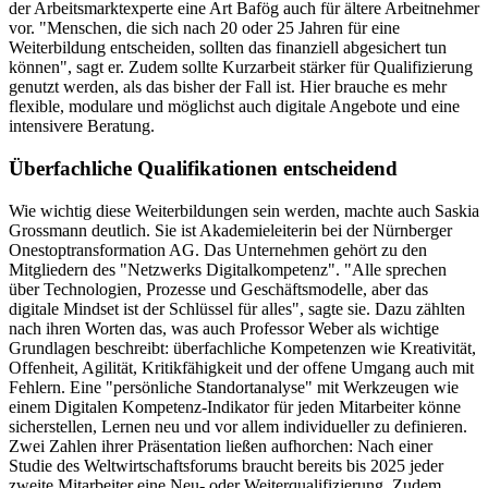
der Arbeitsmarktexperte eine Art Bafög auch für ältere Arbeitnehmer
vor. "Menschen, die sich nach 20 oder 25 Jahren für eine
Weiterbildung entscheiden, sollten das finanziell abgesichert tun
können", sagt er. Zudem sollte Kurzarbeit stärker für Qualifizierung
genutzt werden, als das bisher der Fall ist. Hier brauche es mehr
flexible, modulare und möglichst auch digitale Angebote und eine
intensivere Beratung.
Überfachliche Qualifikationen entscheidend
Wie wichtig diese Weiterbildungen sein werden, machte auch Saskia
Grossmann deutlich. Sie ist Akademieleiterin bei der Nürnberger
Onestoptransformation AG. Das Unternehmen gehört zu den
Mitgliedern des "Netzwerks Digitalkompetenz". "Alle sprechen
über Technologien, Prozesse und Geschäftsmodelle, aber das
digitale Mindset ist der Schlüssel für alles", sagte sie. Dazu zählten
nach ihren Worten das, was auch Professor Weber als wichtige
Grundlagen beschreibt: überfachliche Kompetenzen wie Kreativität,
Offenheit, Agilität, Kritikfähigkeit und der offene Umgang auch mit
Fehlern. Eine "persönliche Standortanalyse" mit Werkzeugen wie
einem Digitalen Kompetenz-Indikator für jeden Mitarbeiter könne
sicherstellen, Lernen neu und vor allem individueller zu definieren.
Zwei Zahlen ihrer Präsentation ließen aufhorchen: Nach einer
Studie des Weltwirtschaftsforums braucht bereits bis 2025 jeder
zweite Mitarbeiter eine Neu- oder Weiterqualifizierung. Zudem