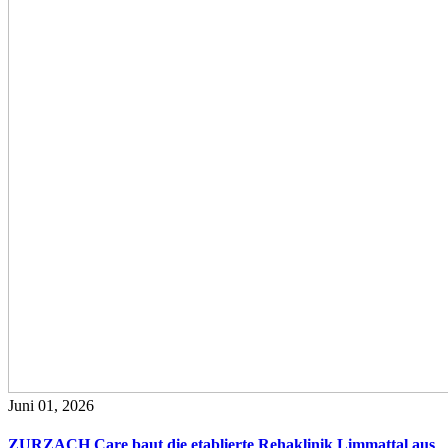
Juni 01, 2026
ZURZACH Care baut die etablierte Rehaklinik Limmattal aus