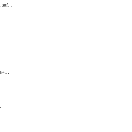
ch auf…
 die…
…