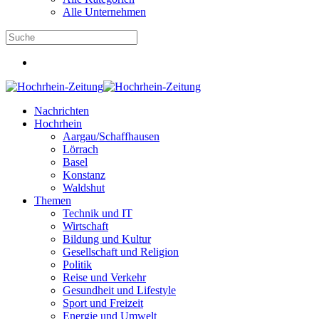
Alle Unternehmen
Nachrichten
Hochrhein
Aargau/Schaffhausen
Lörrach
Basel
Konstanz
Waldshut
Themen
Technik und IT
Wirtschaft
Bildung und Kultur
Gesellschaft und Religion
Politik
Reise und Verkehr
Gesundheit und Lifestyle
Sport und Freizeit
Energie und Umwelt