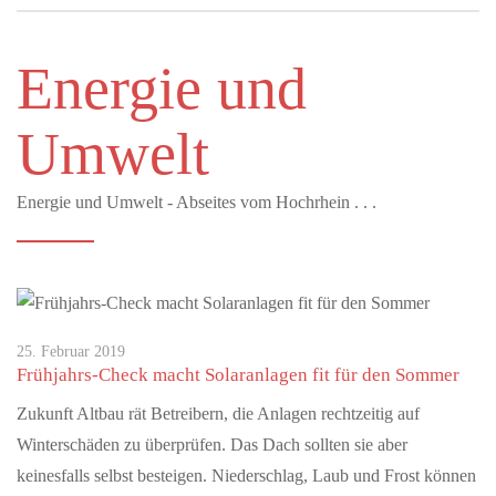
Energie und
MAI 26, 2026
Die Regio Basiliensis sagt JA zum Herzstück und zum
Umwelt
Bahnknoten
Das Herzstück erhöht die Effizienz im S-Bahn-System und ist das
zentrale Vorhaben zur Vernetzung der Bahnnetze der Region
Energie und Umwelt - Abseites vom Hochrhein . . .
Basel. Seine…
MAI 22, 2026
S-Bahn - Ein Ja ist ein Signal für die Zukunft der
Region
25. Februar 2019
Vertreterinnen und Vertreter aus Politik, Wirtschaft und
Frühjahrs-Check macht Solaranlagen fit für den Sommer
Zivilgesellschaft haben heute gemeinsam ihre Unterstützung für
Zukunft Altbau rät Betreibern, die Anlagen rechtzeitig auf
den Bahnknoten…
Winterschäden zu überprüfen. Das Dach sollten sie aber
keinesfalls selbst besteigen. Niederschlag, Laub und Frost können
JUNI 12, 2026