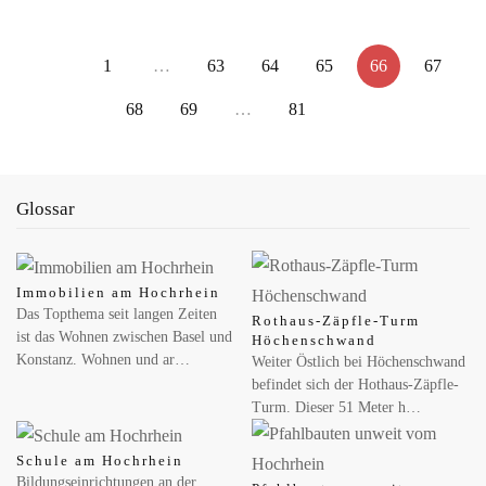
1
…
63
64
65
66
67
68
69
…
81
MAI 14, 2026
Zähl mit: Wie viele Wildbienen summen in deinem
Garten?
Wildbiene + Partner ruft am Weltbienentag zur ersten App-
Glossar
basierten Wildbienen-Zählung auf Konstanz – Wer gerade
aufmerksam durch den Garten…
Immobilien am Hochrhein
MAI 08, 2026
Das Topthema seit langen Zeiten
Rothaus-Zäpfle-Turm
Naturpark-Markt am Freilichtmuseum Klausenhof
ist das Wohnen zwischen Basel und
Höchenschwand
Konstanz. Wohnen und ar…
Erstmals findet in diesem Jahr ein Naturparkmarkt bei uns statt –
Weiter Östlich bei Höchenschwand
darüber freuen wir uns sehr. Am Naturpark-Markt präsentieren
befindet sich der Hothaus-Zäpfle-
regionale…
Turm. Dieser 51 Meter h…
Schule am Hochrhein
MAI 07, 2026
Bildungseinrichtungen an der