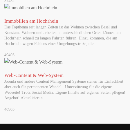
37482
Immobilien am Hochrhein
Das Topthema seit langen Zeiten ist das Wohnen zwischen Basel und
Konstanz. Wohnen und arbeiten an unterschiedlichen Orten können am
Hochrhein schnell zu langen Fahrten führen. Hinzu kommen, die am
Hochrhein wegen Fehlens einer Umgehungsstraße, die…
49403
Web-Content & Web-System
Joomla und andere Content Management Systeme stehen für Einfachheit
aber auch für permanenten Wandel . Unterstützung für die eigene
Webseite! Trotz Social Media: Eigene Inhalte auf eigenen Seiten pflegen!
Angebot! Aktualisierun…
48983