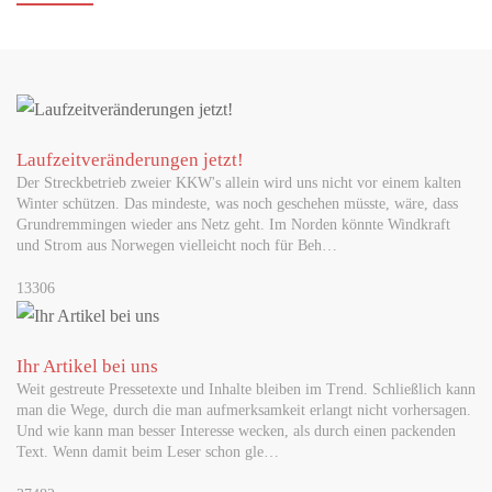
Mehrländerlotterien aus…
MAI 29, 2026
Neue Musterbriefe helfen Passagieren, ihre Rechte
geltend zu machen
Laufzeitveränderungen jetzt!
Flugärger im Urlaub? Verspäteter Flug, Annullierung oder
Der Streckbetrieb zweier KKW's allein wird uns nicht vor einem kalten
beschädigtes Gepäck: Viele Reisende wissen nicht, welche Rechte
Winter schützen. Das mindeste, was noch geschehen müsste, wäre, dass
sie haben – und…
Grundremmingen wieder ans Netz geht. Im Norden könnte Windkraft
und Strom aus Norwegen vielleicht noch für Beh…
JUNI 02, 2026
13306
Werbung für Sportwetten: Dauerpräsenz im Fußball
gefährdet vulnerable Gruppen
Forschende warnen vor Normalisierung von Glücksspiel im
Ihr Artikel bei uns
Fußball Glücksspielwerbung gehört im Profifußball inzwischen
Weit gestreute Pressetexte und Inhalte bleiben im Trend. Schließlich kann
zum Normalzustand –…
man die Wege, durch die man aufmerksamkeit erlangt nicht vorhersagen.
Und wie kann man besser Interesse wecken, als durch einen packenden
Text. Wenn damit beim Leser schon gle…