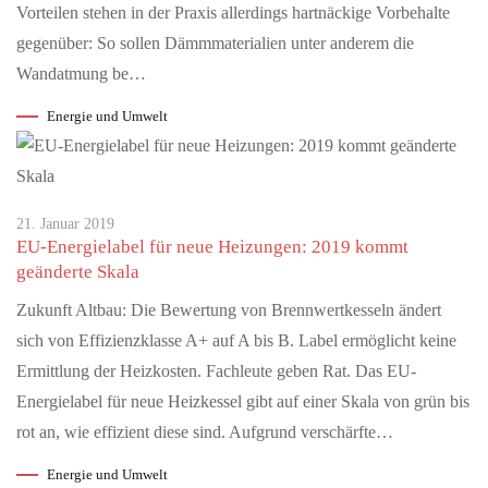
Vorteilen stehen in der Praxis allerdings hartnäckige Vorbehalte
JUNI 01, 2026
gegenüber: So sollen Dämmmaterialien unter anderem die
ZURZACH Care baut die etablierte Rehaklinik
Limmattal aus
Wandatmung be…
Mehr Betten, erweitertes Therapieangebot und neue chefärztliche
Energie und Umwelt
Leitung stärken die regionale Rehabilitationsversorgung.
ZURZACH Care…
MAI 26, 2026
21. Januar 2019
Mit dem Solarstromspeicher Geld verdienen
EU-Energielabel für neue Heizungen: 2019 kommt
geänderte Skala
Die Wirtschaftlichkeit des Batteriespeichers in drei Schritten
berechnen Zukunft Altbau: Batteriespeicher sind inzwischen
Zukunft Altbau: Die Bewertung von Brennwertkesseln ändert
profitabel. Wer…
sich von Effizienzklasse A+ auf A bis B. Label ermöglicht keine
Ermittlung der Heizkosten. Fachleute geben Rat. Das EU-
Energielabel für neue Heizkessel gibt auf einer Skala von grün bis
rot an, wie effizient diese sind. Aufgrund verschärfte…
Energie und Umwelt