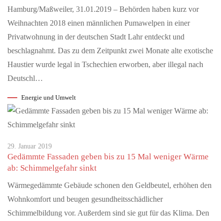
„Wahlkompass“ der Erzdiözese gewinnt Deutschen Preis für
Hamburg/Maßweiler, 31.01.2019 – Behörden haben kurz vor
Onlinekommunikation Freiburg (pef). Großer Erfolg für die
digitale politische…
Weihnachten 2018 einen männlichen Pumawelpen in einer
Privatwohnung in der deutschen Stadt Lahr entdeckt und
beschlagnahmt. Das zu dem Zeitpunkt zwei Monate alte exotische
MAI 29, 2026
Am 29. Mai 2026 jährt sich die Sturzflut in Braunsbach
Haustier wurde legal in Tschechien erworben, aber illegal nach
zum zehnten Mal
Deutschl…
ExtremWasserPartnerschaften helfen Kommunen dabei, sich auf
Energie und Umwelt
Wasserextreme vorzubereiten Extremwetterereignisse können
jeden Ort treffen. Am…
29. Januar 2019
Gedämmte Fassaden geben bis zu 15 Mal weniger Wärme
ab: Schimmelgefahr sinkt
Wärmegedämmte Gebäude schonen den Geldbeutel, erhöhen den
Wohnkomfort und beugen gesundheitsschädlicher
Schimmelbildung vor. Außerdem sind sie gut für das Klima. Den