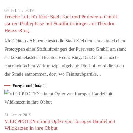
06. Februar 2019
Frische Luft für Kiel: Stadt Kiel und Purevento GmbH
MAI 22, 2026
starten Probephase mit Stadtluftreiniger am Theodor-
Willkommen auf der neuen FCS-Homepage
Heuss-Ring
Der FC Schaffhausen freut sich, seine neue Homepage
präsentieren zu dürfen. Modern, schlicht, übersichtlich und
Kiel/Trittau - Ab heute testet die Stadt Kiel den neu entwickelten
selbstverständlich in…
Prototypen eines Stadtluftreingers der Purevento GmbH am stark
stickoxidbelasteten Theodor-Heuss-Ring. Das Gerät ist nach
JUNI 02, 2026
einem einfachen Wirkprinzip aufgebaut: Die Luft wird direkt an
After-Work-Event in Schloss Bonndorf mit Kunst und
der Straße entnommen, dort, wo Feinstaubpartike…
Musik
Energie und Umwelt
Waldshut-Tiengen — Formenreich wie im Rokoko und
futuristisch wie aus einem Science-Fiction-Film sind die Arbeiten
von Stefan Gross, die…
31. Januar 2019
MAI 22, 2026
VIER PFOTEN nimmt Opfer von Europas Handel mit
Auszeichnung für digitale Demokratie-Innovation
Wildkatzen in ihre Obhut