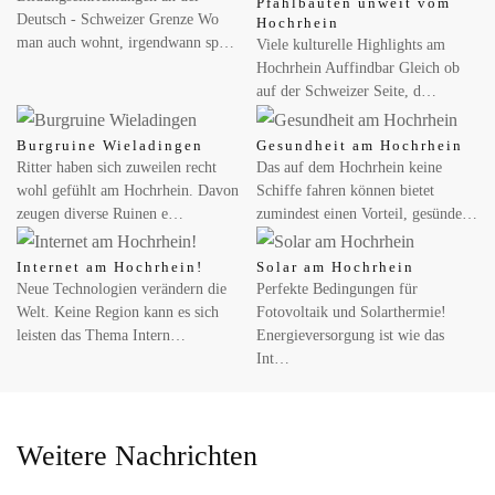
Pfahlbauten unweit vom
Wespe im Auto: Was tun während der Fahrt?
Deutsch - Schweizer Grenze Wo
Hochrhein
man auch wohnt, irgendwann sp…
Viele kulturelle Highlights am
Der ACV erklärt, wie Autofahrer die Kontrolle behalten und was
Hochrhein Auffindbar Gleich ob
bei Unfall oder Stich gilt Der Frühling ist da, die Temperaturen
steigen,…
auf der Schweizer Seite, d…
Burgruine Wieladingen
Gesundheit am Hochrhein
MAI 18, 2026
Ritter haben sich zuweilen recht
Das auf dem Hochrhein keine
Erster Grundschul-Robotikwettbewerb im Landkreis
wohl gefühlt am Hochrhein. Davon
Schiffe fahren können bietet
Waldshut begeistert Schülerinnen und Schüler
zeugen diverse Ruinen e…
zumindest einen Vorteil, gesünde…
Waldshut-Tiengen, 18.05.2026 — Robotik, Kreativität und
Teamgeist standen am 5. Mai 2026 im Mittelpunkt: Das
Internet am Hochrhein!
Solar am Hochrhein
Kreismedienzentrum Waldshut…
Neue Technologien verändern die
Perfekte Bedingungen für
Welt. Keine Region kann es sich
Fotovoltaik und Solarthermie!
leisten das Thema Intern…
Energieversorgung ist wie das
Int…
MAI 26, 2026
Internationale Lotterien im Trend: Warum
EuroJackpot online immer mehr Aufmerksamkeit
erhält
Weitere Nachrichten
Lotterien haben über viele Jahre nur national funktioniert und
überschreiten jetzt zunehmend die Landesgrenzen.