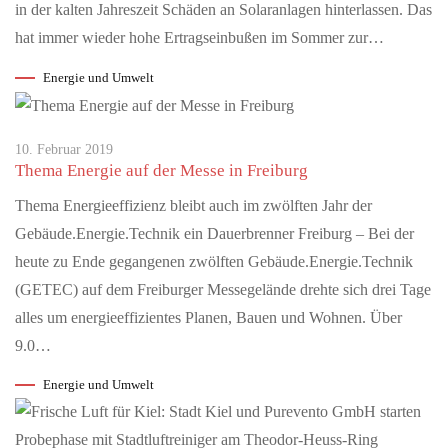
in der kalten Jahreszeit Schäden an Solaranlagen hinterlassen. Das
Englische Ausnahme-Rockband Muse Ende des Jahres
mit neuem Album
hat immer wieder hohe Ertragseinbußen im Sommer zur…
-und auf Tour in Deutschland und der Schweiz mit dem Release
Energie und Umwelt
ihrer aktuellen Single „Nightshift Superstar“ kündigen Muse die
The Wow!…
10. Februar 2019
Thema Energie auf der Messe in Freiburg
JULI 04, 2026
Hochkarätige Klassikkonzerte im Hochschwarzwald
Thema Energieeffizienz bleibt auch im zwölften Jahr der
Sommerzeit ist im Hochschwarzwald auch Klassik-Zeit:
Gebäude.Energie.Technik ein Dauerbrenner Freiburg – Bei der
Renommierte Künstler:innen aus dem In- und Ausland
heute zu Ende gegangenen zwölften Gebäude.Energie.Technik
präsentieren ihr Können dem…
(GETEC) auf dem Freiburger Messegelände drehte sich drei Tage
alles um energieeffizientes Planen, Bauen und Wohnen. Über
JULI 09, 2026
9.0…
Public Viewing Schweiz vs. Argentinien – Die
Fussballnacht in Schaffhausen
Energie und Umwelt
Erlebe das Spiel Argentinien vs. Schweiz in einmaliger
Atmosphäre beim offiziellen Public Viewing im Munotsaal der
FCS Arena.Freue dich auf…