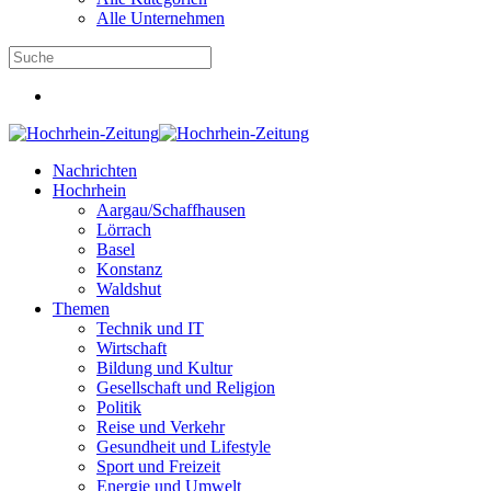
Alle Unternehmen
Nachrichten
Hochrhein
Aargau/Schaffhausen
Lörrach
Basel
Konstanz
Waldshut
Themen
Technik und IT
Wirtschaft
Bildung und Kultur
Gesellschaft und Religion
Politik
Reise und Verkehr
Gesundheit und Lifestyle
Sport und Freizeit
Energie und Umwelt