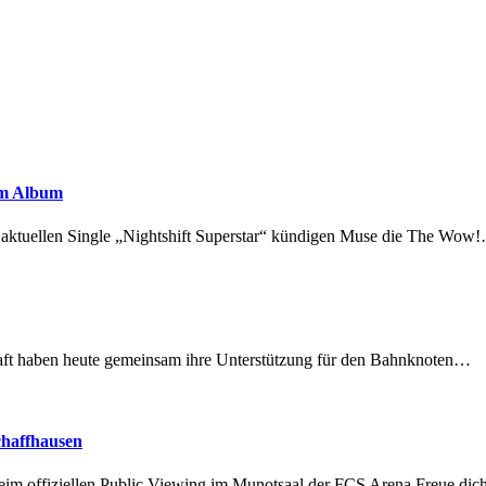
em Album
r aktuellen Single „Nightshift Superstar“ kündigen Muse die The Wow
lschaft haben heute gemeinsam ihre Unterstützung für den Bahnknoten…
chaffhausen
beim offiziellen Public Viewing im Munotsaal der FCS Arena.Freue di