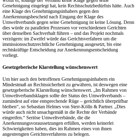
wofür er, solange der Verband keine Klage gegen seine
Genehmigung eingelegt hat, kein Rechtsschutzbedürfnis hätte. Auch
eine Klage des Genehmigungsinhabers gegen den
Anerkennungsbescheid nach Eingang der Klage des
Umweltverbands gegen seine Genehmigung ist keine Lösung. Denn
dies würde zu parallelen Prozessen vor verschiedenen Gerichten
über denselben Sachverhalt führen – und das Projekt nochmals
verzögern: im Zweifel würde das Gerichtsverfahren um die
immissionsschutzrechtliche Genehmigung ausgesetzt, bis eine
rechtskräftige Entscheidung zur Anerkennungsentscheidung
vorliegt.
Gesetzgeberische Klarstellung wünschenswert
Um hier auch den betroffenen Genehmigungsinhabern ein
Mindestmaß an Rechtssicherheit zu gewähren, ist deswegen eine
gesetzgeberische Klarstellung wünschenswert. „Im Rahmen von
Umweltverbandsklagen sollte der Status des Umweltverbands –
zumindest auf eine entsprechende Rüge – gerichtlich überprüfbar
bleiben“, so Sebastian Helmes von Sterr-Kölln & Partner. „Dies
würde auch nicht unsachgemäß in die Rechte der Verbände
eingreifen.“ Seriöse Umweltverbände, die die
Anerkennungsvoraussetzungen erfüllen, werden keinerlei
Schwierigkeiten haben, dies im Rahmen eines von ihnen
angestrengten Gerichtsverfahrens zu belegen.