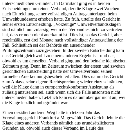
unterschiedlichen Gründen. In Darmstadt ging es in beiden
Entscheidungen um einen Verband, der die Klage zwei Wochen
nach Einreichung seiner vollständigen Antragsunterlagen beim
Umweltbundesamt erhoben hatte. Zu früh, urteilte das Gericht in
seiner ersten Entscheidung. „Vorzeitige“ Umweltverbandsklagen
sind nämlich nur zulässig, wenn der Verband es nicht zu vertreten
hat, dass er noch nicht anerkannt ist. Dies ist, so das Gericht, aber
regelmäßig erst drei Monate nach vollständiger Antragstellung der
Fall. Schließlich sei der Behörde ein ausreichender
Prüfungszeitraum zuzugestehen. In der zweiten Entscheidung kam
das Gericht gleichwohl zu einem anderen Ergebnis – und das,
obwohl es um denselben Verband ging und den beinahe identischen
Zeitraum ging. Denn im Zeitraum zwischen der ersten und zweiten
gerichtlichen Entscheidung hatte der Umweltverband seinen
formellen Anerkennungsbescheid erhalten. Dies nahm das Gericht
zum Anlass, seine eigene Rechtsprechung wieder einzuschränken,
weil die Klage dann in europarechtskonformer Auslegung als
zulässig anzusehen sei, auch wenn sich die Fälle ansonsten nicht
unterschieden haben. Letztlich kam es darauf aber gar nicht an, weil
die Klage letztlich unbegründet war.
Einen dezidiert anderen Weg hatte im letzten Jahr das
Verwaltungsgericht Frankfurt a.M. gewählt. Das Gericht lehnte die
Klage eines anderen Verbands nämlich aus grundsätzlicheren
Gründen ab, obwohl auch dieser Verband im Laufe des