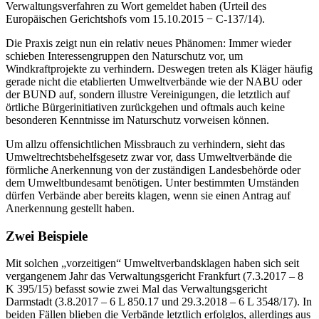
Verwaltungsverfahren zu Wort gemeldet haben (Urteil des
Europäischen Gerichtshofs vom 15.10.2015 − C-137/14).
Die Praxis zeigt nun ein relativ neues Phänomen: Immer wieder
schieben Interessengruppen den Naturschutz vor, um
Windkraftprojekte zu verhindern. Deswegen treten als Kläger häufig
gerade nicht die etablierten Umweltverbände wie der NABU oder
der BUND auf, sondern illustre Vereinigungen, die letztlich auf
örtliche Bürgerinitiativen zurückgehen und oftmals auch keine
besonderen Kenntnisse im Naturschutz vorweisen können.
Um allzu offensichtlichen Missbrauch zu verhindern, sieht das
Umweltrechtsbehelfsgesetz zwar vor, dass Umweltverbände die
förmliche Anerkennung von der zuständigen Landesbehörde oder
dem Umweltbundesamt benötigen. Unter bestimmten Umständen
dürfen Verbände aber bereits klagen, wenn sie einen Antrag auf
Anerkennung gestellt haben.
Zwei Beispiele
Mit solchen „vorzeitigen“ Umweltverbandsklagen haben sich seit
vergangenem Jahr das Verwaltungsgericht Frankfurt (7.3.2017 – 8
K 395/15) befasst sowie zwei Mal das Verwaltungsgericht
Darmstadt (3.8.2017 – 6 L 850.17 und 29.3.2018 – 6 L 3548/17). In
beiden Fällen blieben die Verbände letztlich erfolglos, allerdings aus