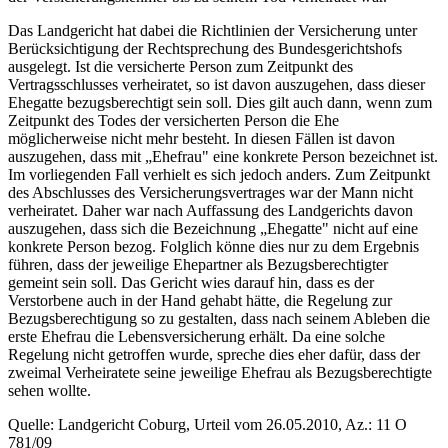
Das Landgericht hat dabei die Richtlinien der Versicherung unter
Berücksichtigung der Rechtsprechung des Bundesgerichtshofs
ausgelegt. Ist die versicherte Person zum Zeitpunkt des
Vertragsschlusses verheiratet, so ist davon auszugehen, dass dieser
Ehegatte bezugsberechtigt sein soll. Dies gilt auch dann, wenn zum
Zeitpunkt des Todes der versicherten Person die Ehe
möglicherweise nicht mehr besteht. In diesen Fällen ist davon
auszugehen, dass mit „Ehefrau" eine konkrete Person bezeichnet ist.
Im vorliegenden Fall verhielt es sich jedoch anders. Zum Zeitpunkt
des Abschlusses des Versicherungsvertrages war der Mann nicht
verheiratet. Daher war nach Auffassung des Landgerichts davon
auszugehen, dass sich die Bezeichnung „Ehegatte" nicht auf eine
konkrete Person bezog. Folglich könne dies nur zu dem Ergebnis
führen, dass der jeweilige Ehepartner als Bezugsberechtigter
gemeint sein soll. Das Gericht wies darauf hin, dass es der
Verstorbene auch in der Hand gehabt hätte, die Regelung zur
Bezugsberechtigung so zu gestalten, dass nach seinem Ableben die
erste Ehefrau die Lebensversicherung erhält. Da eine solche
Regelung nicht getroffen wurde, spreche dies eher dafür, dass der
zweimal Verheiratete seine jeweilige Ehefrau als Bezugsberechtigte
sehen wollte.
Quelle: Landgericht Coburg, Urteil vom 26.05.2010, Az.: 11 O
781/09