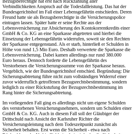
Bezugsberechtigte hat erst nach Rückzahlung aller
Verbindlichkeiten Anspruch auf die Todesfallleistung. Das hat der
Bundesgerichtshof im Fall einer Lebensgefährtin entschieden. Deren
Freund hatte sie als Bezugsberechtigte in die Versicherungspolice
eintragen lassen. Später hatte er seine Rechte aus der
Lebensversicherung zur Absicherung des Kontokorrentkredits einer
GmbH & Co. KG an eine Sparkasse abgetreten und hierbei die
Einsetzung der Lebensgefährtin widerrufen, soweit sie den Rechten
der Sparkasse entgegenstand. Als er starb, hinterließ er Schulden in
Höhe von rund 1,5 Mio Euro. Deshalb verwertete die Sparkasse die
Lebensversicherung. Dabei kamen allerdings nur rund 380.000
Euro heraus. Dennoch forderte die Lebensgefährtin des
Verstorbenen die Versicherungssumme von der Sparkasse heraus.
Vergeblich, wie der Bundesgerichtshof entschied. Begründung: Die
Sicherungsabtretung führe nicht zum vollständigen Widerruf einer
zuvor widerruflich getroffenen Bezugsrechtsbestimmung, sondern
lediglich zu einer Rückstufung der Bezugsrechtsbestimmung im
Rang hinter die Sicherungsabtretung.
Im vorliegenden Fall ging es allerdings nicht um eigene Schulden
des verstorbenen Versicherungsnehmers, sondern um Schulden einer
GmbH & Co. KG. Auch in diesem Fall soll der Gläubiger der
Drittschuld nach Ansicht der Karlsruher Richter die
Versicherungsleistung nach dem Todeszeitpunkt zunächst als
Sicherheit behalten. Erst wenn die Sicherheit - etwa nach