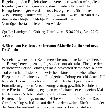
Regelung in den Begleitschreiben vereinbart worden wäre, diese
Regelung so auszulegen wäre, dass in jedem Fall der Erbe
Bezugsberechtigter werden muss. Es ergebe aus Sicht eines
Versicherungsnehmers wenig Sinn, wenn abweichend von der von
ihm beabsichtigten Erbfolge Dritte wesentliche
Vermögensbestandteile erhalten würden.
Quelle: Landgericht Coburg, Urteil vom 15.04.2014, Az.: 22 O
598/13
4. Streit um Rentenversicherung: Aktuelle Gattin siegt gegen
Ex-Gattin
Wer eine Lebens- oder Rentenversicherung keine konkrete Person
als Bezugsberechtigten angibt, sondern nur abstrakt „Ehegatte der
versicherten Person“ eintragen lässt, provoziert damit nach seinem
Tod einen handfesten Streit zwischen aktueller und ehemaliger
Ehepartnerin. In einem vom Landgericht Coburg entschiedenen Fall
hatte der Ehemann noch vor der ersten Hochzeit genau diese
Formulierung in dem Versicherungsvertrag gewählt. Nachdem die
erste Ehe in die Brüche gegangen war, heiratete er ein zweites Mal.
Nach seinem Ableben stritten die Ehefrauen eins und zwei um die
Rentenversicherungssumme in Höhe von rund 6.500 Euro. Das
Gericht schlug sich dabei auf die Seite der zweiten Ehefrau, mit der
der Versicherungsnehmer bis zu seinem Tod verheiratet war.