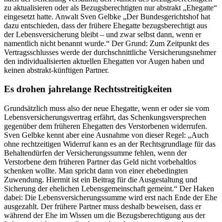
zu aktualisieren oder als Bezugsberechtigten nur abstrakt „Ehegatte“
eingesetzt hatte. Anwalt Sven Gelbke „Der Bundesgerichtshof hat
dazu entschieden, dass der frühere Ehegatte bezugsberechtigt aus
der Lebensversicherung bleibt – und zwar selbst dann, wenn er
namentlich nicht benannt wurde.“ Der Grund: Zum Zeitpunkt des
Vertragsschlusses werde der durchschnittliche Versicherungsnehmer
den individualisierten aktuellen Ehegatten vor Augen haben und
keinen abstrakt-künftigen Partner.
Es drohen jahrelange Rechtsstreitigkeiten
Grundsätzlich muss also der neue Ehegatte, wenn er oder sie vom
Lebensversicherungsvertrag erfährt, das Schenkungsversprechen
gegenüber dem früheren Ehegatten des Verstorbenen widerrufen.
Sven Gelbke kennt aber eine Ausnahme von dieser Regel: „Auch
ohne rechtzeitigen Widerruf kann es an der Rechtsgrundlage für das
Behaltendürfen der Versicherungssumme fehlen, wenn der
Verstorbene dem früheren Partner das Geld nicht vorbehaltlos
schenken wollte. Man spricht dann von einer ehebedingten
Zuwendung. Hiermit ist ein Beitrag für die Ausgestaltung und
Sicherung der ehelichen Lebensgemeinschaft gemeint.“ Der Haken
dabei: Die Lebensversicherungssumme wird erst nach Ende der Ehe
ausgezahlt. Der frühere Partner muss deshalb beweisen, dass er
während der Ehe im Wissen um die Bezugsberechtigung aus der