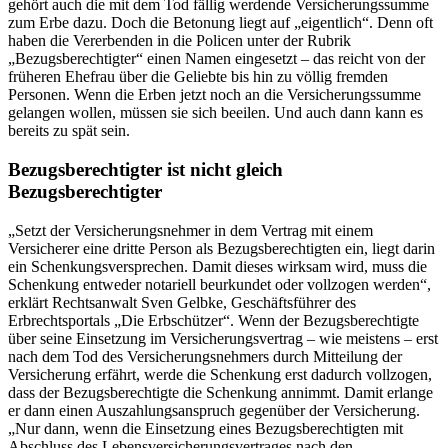
gehört auch die mit dem Tod fällig werdende Versicherungssumme
zum Erbe dazu. Doch die Betonung liegt auf „eigentlich“. Denn oft
haben die Vererbenden in die Policen unter der Rubrik
„Bezugsberechtigter“ einen Namen eingesetzt – das reicht von der
früheren Ehefrau über die Geliebte bis hin zu völlig fremden
Personen. Wenn die Erben jetzt noch an die Versicherungssumme
gelangen wollen, müssen sie sich beeilen. Und auch dann kann es
bereits zu spät sein.
Bezugsberechtigter ist nicht gleich
Bezugsberechtigter
„Setzt der Versicherungsnehmer in dem Vertrag mit einem
Versicherer eine dritte Person als Bezugsberechtigten ein, liegt darin
ein Schenkungsversprechen. Damit dieses wirksam wird, muss die
Schenkung entweder notariell beurkundet oder vollzogen werden“,
erklärt Rechtsanwalt Sven Gelbke, Geschäftsführer des
Erbrechtsportals „Die Erbschützer“. Wenn der Bezugsberechtigte
über seine Einsetzung im Versicherungsvertrag – wie meistens – erst
nach dem Tod des Versicherungsnehmers durch Mitteilung der
Versicherung erfährt, werde die Schenkung erst dadurch vollzogen,
dass der Bezugsberechtigte die Schenkung annimmt. Damit erlange
er dann einen Auszahlungsanspruch gegenüber der Versicherung.
„Nur dann, wenn die Einsetzung eines Bezugsberechtigten mit
Abschluss des Lebensversicherungsvertrages nach den