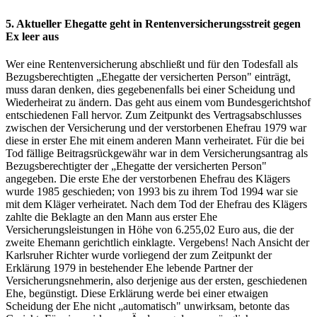
5. Aktueller Ehegatte geht in Rentenversicherungsstreit gegen
Ex leer aus
Wer eine Rentenversicherung abschließt und für den Todesfall als
Bezugsberechtigten „Ehegatte der versicherten Person" einträgt,
muss daran denken, dies gegebenenfalls bei einer Scheidung und
Wiederheirat zu ändern. Das geht aus einem vom Bundesgerichtshof
entschiedenen Fall hervor. Zum Zeitpunkt des Vertragsabschlusses
zwischen der Versicherung und der verstorbenen Ehefrau 1979 war
diese in erster Ehe mit einem anderen Mann verheiratet. Für die bei
Tod fällige Beitragsrückgewähr war in dem Versicherungsantrag als
Bezugsberechtigter der „Ehegatte der versicherten Person"
angegeben. Die erste Ehe der verstorbenen Ehefrau des Klägers
wurde 1985 geschieden; von 1993 bis zu ihrem Tod 1994 war sie
mit dem Kläger verheiratet. Nach dem Tod der Ehefrau des Klägers
zahlte die Beklagte an den Mann aus erster Ehe
Versicherungsleistungen in Höhe von 6.255,02 Euro aus, die der
zweite Ehemann gerichtlich einklagte. Vergebens! Nach Ansicht der
Karlsruher Richter wurde vorliegend der zum Zeitpunkt der
Erklärung 1979 in bestehender Ehe lebende Partner der
Versicherungsnehmerin, also derjenige aus der ersten, geschiedenen
Ehe, begünstigt. Diese Erklärung werde bei einer etwaigen
Scheidung der Ehe nicht „automatisch" unwirksam, betonte das