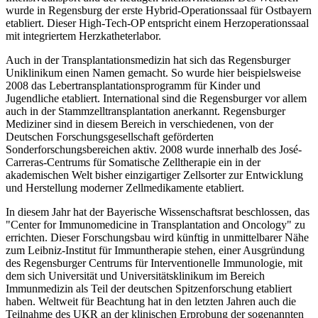
wurde in Regensburg der erste Hybrid-Operationssaal für Ostbayern
etabliert. Dieser High-Tech-OP entspricht einem Herzoperationssaal
mit integriertem Herzkatheterlabor.
Auch in der Transplantationsmedizin hat sich das Regensburger
Uniklinikum einen Namen gemacht. So wurde hier beispielsweise
2008 das Lebertransplantationsprogramm für Kinder und
Jugendliche etabliert. International sind die Regensburger vor allem
auch in der Stammzelltransplantation anerkannt. Regensburger
Mediziner sind in diesem Bereich in verschiedenen, von der
Deutschen Forschungsgesellschaft geförderten
Sonderforschungsbereichen aktiv. 2008 wurde innerhalb des José-
Carreras-Centrums für Somatische Zelltherapie ein in der
akademischen Welt bisher einzigartiger Zellsorter zur Entwicklung
und Herstellung moderner Zellmedikamente etabliert.
In diesem Jahr hat der Bayerische Wissenschaftsrat beschlossen, das
"Center for Immunomedicine in Transplantation and Oncology" zu
errichten. Dieser Forschungsbau wird künftig in unmittelbarer Nähe
zum Leibniz-Institut für Immuntherapie stehen, einer Ausgründung
des Regensburger Centrums für Interventionelle Immunologie, mit
dem sich Universität und Universitätsklinikum im Bereich
Immunmedizin als Teil der deutschen Spitzenforschung etabliert
haben. Weltweit für Beachtung hat in den letzten Jahren auch die
Teilnahme des UKR an der klinischen Erprobung der sogenannten