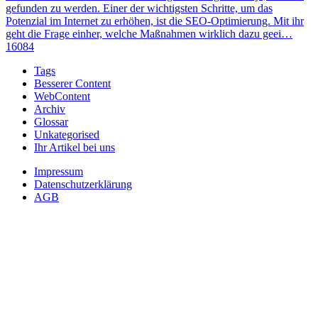
gefunden zu werden. Einer der wichtigsten Schritte, um das
Potenzial im Internet zu erhöhen, ist die SEO-Optimierung. Mit ihr
geht die Frage einher, welche Maßnahmen wirklich dazu geei…
16084
Tags
Besserer Content
WebContent
Archiv
Glossar
Unkategorised
Ihr Artikel bei uns
Impressum
Datenschutzerklärung
AGB