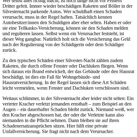
Wer selbst alles richtig macht, ist noch lange nicht vor Fehlern
Dritter gefeit. Immer wieder beschädigen Raketen und Böller in der
Silvesternacht parkende Autos. Wer schuldhaft einen Schaden
verursacht, muss in der Regel haften. Tatsächlich kennen
Autobesitzer:innen den Schuldigen aber eher selten. Haben er oder
sie eine Teilkasko-Versicherung, können sie den Schaden melden
und regulieren lassen. Selbst wenn ein Verursacher feststeht, ist
dieser Weg gangbar. Natürlich holt sich die Versicherung das Geld
nach der Regulierung von der Schädigerin oder dem Schädiger
zurück.
Zu den typischen Schäden einer Silvester-Nacht zählen zudem
Raketen, die durch offene Fenster oder Dachluken fliegen. Wenn
sich daraus ein Brand entwickelt, der das Gebäude oder den Hausrat
beschädigt, ist dies ein Fall für Wohngebäude- und
Hausratversicherung. In der Regel lassen sich diese Art Schäden
leicht vermeiden, wenn Fenster und Dachluken verschlossen sind.
Weitaus schlimmer, in der Silvesternacht aber leider nicht selten: Ein
verirrter Kracher verletzt jemanden ernsthaft – zum Beispiel an den
Augen – ein dauerhafter Schaden bleibt zurück. Niemand weiß, wer
den Kracher abgeschossen hat, der oder die Verletzte kann also
niemanden in die Pflicht nehmen. Dann bleiben sie auf ihren
Schadenersatzansprüchen sitzen. Hier hilft eine private
Unfallversicherung. Sie fragt nicht nach dem Verursacher.