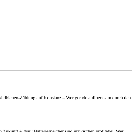
n Wildbienen-Zählung auf Konstanz – Wer gerade aufmerksam durch de
nen Zukunft Altbau: Batteriespeicher sind inzwischen profitabel. Wer…