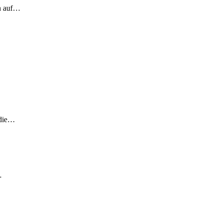
ch auf…
 die…
…