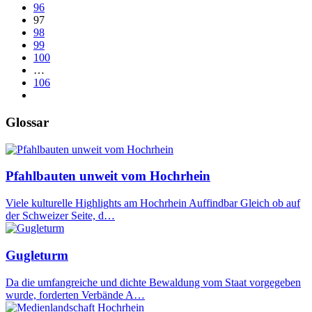
96
97
98
99
100
…
106
Glossar
Pfahlbauten unweit vom Hochrhein
Viele kulturelle Highlights am Hochrhein Auffindbar Gleich ob auf
der Schweizer Seite, d…
Gugleturm
Da die umfangreiche und dichte Bewaldung vom Staat vorgegeben
wurde, forderten Verbände A…