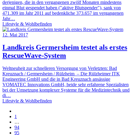
derjenigen, die in den vergangenen zwölf Monaten mindestens
einmal Blut gespendet haben ("aktive Blutspender"), sank von
471.309 im Jahr 2011 auf bedenkliche 373.657 im vergangenen
Jahr…
Lifestyle & Wohlbefinden
12. Mai 2017
Landkreis Germersheim testet als erstes
RescueWave-System
Weltneuheit zur schnelleren Versorgung von Verletzten: Bad
Kreuznach / Germersheim / Rülzheim ‒ Die Rülzheimer ITK
Engineering GmbH und die in Bad Kreuznach ansässige
VOMATEC Innovations GmbH, beide sehr erfahrene Spezialisten
bei der Umsetzung komplexer Systeme für die Medizintechnik und
di…
Lifestyle & Wohlbefinden
1
…
94
95