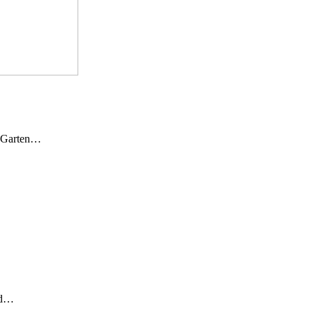
n Garten…
und…