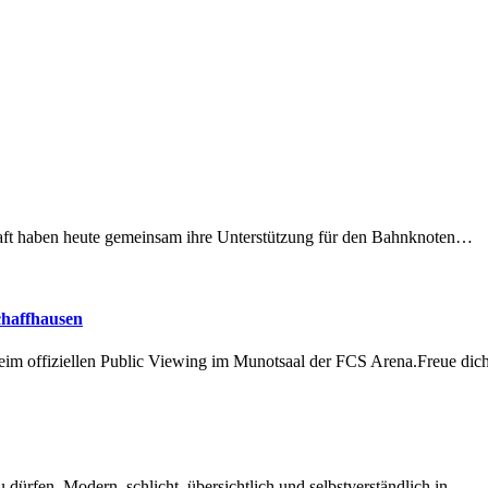
lschaft haben heute gemeinsam ihre Unterstützung für den Bahnknoten…
chaffhausen
beim offiziellen Public Viewing im Munotsaal der FCS Arena.Freue di
dürfen. Modern, schlicht, übersichtlich und selbstverständlich in…