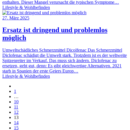
enthalten. Dieser Mangel verursacht die typischen Symptome…
Lifestyle & Wohlbefinden
27. März 2025
Ersatz ist dringend und problemlos
möglich
Umweltschädliches Schmerzmittel Dicolfenac Das Schmerzmittel
Diclofenac schädigt die Umwelt stark. Trotzdem ist es der weltweite
Spitzenreiter im Verkauf. Das muss sich ändern. Diclofenac zu
ersetzen, geht gut, denn: Es gibt gleichwertige Alternativen. 2021
starb in Spanien der erste Geiers Europ…
Lifestyle & Wohlbefinden
1
…
10
11
12
13
14
15