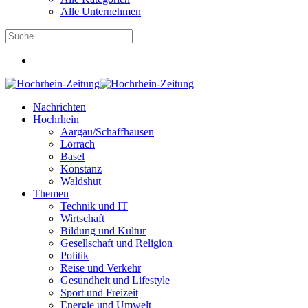
Alle Unternehmen
Nachrichten
Hochrhein
Aargau/Schaffhausen
Lörrach
Basel
Konstanz
Waldshut
Themen
Technik und IT
Wirtschaft
Bildung und Kultur
Gesellschaft und Religion
Politik
Reise und Verkehr
Gesundheit und Lifestyle
Sport und Freizeit
Energie und Umwelt