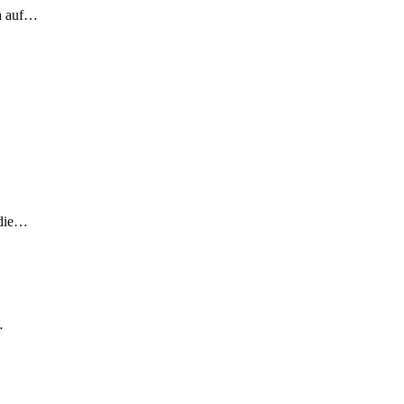
ch auf…
 die…
…