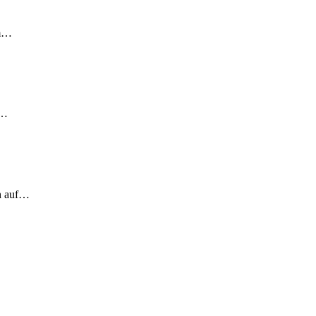
em…
!…
ch auf…