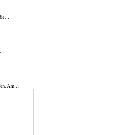
 die…
…
effen. Am…