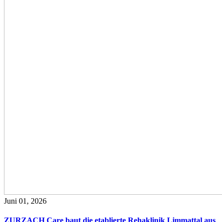
Juni 01, 2026
ZURZACH Care baut die etablierte Rehaklinik Limmattal aus