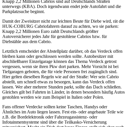
Knapp 2,2 Millionen Cabrios sind auf Deutschlands Straßen
unterwegs (KBA). Doch irgendwann endet jede Autofahrt und die
Parkplatzsuche beginnt.
Damit der Zweisitzer nicht zur leichten Beute für Diebe wird, rät die
HUK-COBURG Cabriofahrern darauf zu achten, wo sie parken:
Knapp 2,2 Millionen Euro zahlt Deutschlands größter
Autoversicherer jedes Jahr für gestohlene Cabrios bzw. für
Diebstähle aus dem Cabrio.
Letztlich entscheidet der Abstellplatz darüber, ob das Verdeck offen
bleiben kann oder geschlossen werden sollte. Autobesitzer mit
abschließbarer Einzelgarage können das Thema Verdeck getrost
vergessen, wenn sie ihren Pkw dort parken. Mehr Vorsicht ist bei
Tiefgaragen geboten, die für viele Personen frei zugänglich sind.
Hier gelten dieselben Regeln wie auf der Straße: Wer sein Cabrio
abstellt, um schnell etwas zu besorgen, kann das Verdeck offen
lassen. Wer aber mehrere Stunden parkt, sollte das Dach schließen.
Gleiches gilt bei Fahrten in Länder, in denen besonders häufig Autos
gestohlen werden wie zum Beispiel in Italien oder Polen.
Fans offener Verdecke sollten keine Taschen, Handys oder
Ähnliches im Auto liegen lassen. Fest ein- oder angebaute Teile wie
z.B. die Bordelektronik oder Fahrzeugassistenz- oder
Infotainmentsysteme sind über die Teilkasko-Versicherung