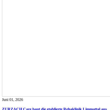
Juni 01, 2026
ZURZACH Care baut die etablierte Rehaklinik Limmattal aus