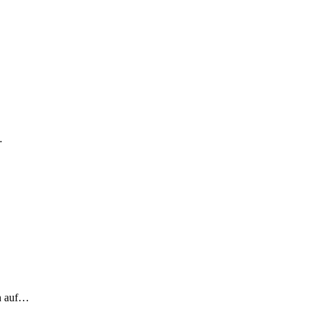
…
ch auf…