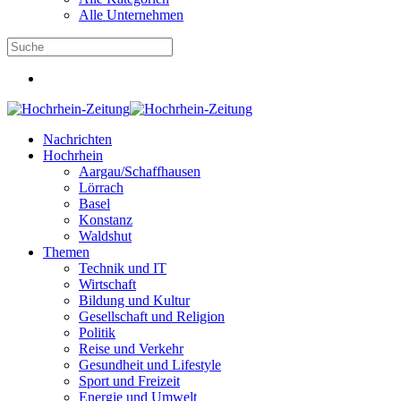
Alle Unternehmen
Nachrichten
Hochrhein
Aargau/Schaffhausen
Lörrach
Basel
Konstanz
Waldshut
Themen
Technik und IT
Wirtschaft
Bildung und Kultur
Gesellschaft und Religion
Politik
Reise und Verkehr
Gesundheit und Lifestyle
Sport und Freizeit
Energie und Umwelt