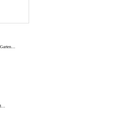
n Garten…
und…