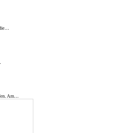
 die…
…
effen. Am…