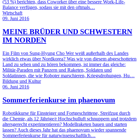
(53 %) berichten, dass Coworker über eine bessere Work-Life-
Balance verfügen, sodass sie mit den oftmals…
Wirtschaft
09. Juni 2016
MEINE BRÜDER UND SCHWESTERN
IM NORDEN
Ein Film von Sung-Hyung Cho Wer weiß außerhalb des Landes
wirklich etwas über Nordkorea? Was wir von diesem abgeschotteten
Land zu sehen und zu hören bekommen, ist immer das gleiche:
Militär-Paraden mit Panzern und Raketen, Soldaten und
Soldatinnen, die wie Roboter marschieren, Kriegsdrohungen, Hu…
Bildung und Kultur
06. Juni 2016
Sommerferienkurse im phaenovum
Robotikkurse für Einsteiger und Fortgeschrittene, Streifzug durch
die Chemie, als 12 Jährige/r Hochschulluft schnuppern und trotzdem
altersgerecht experimentieren? Modellraketen bauen und starten
lassen? Auch dieses Jahr hat das phaenovum wieder spannende
Sommerferienkurse für naturwissenschaftlich…