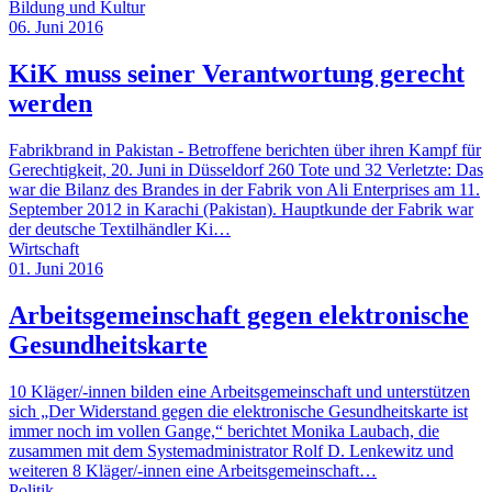
Bildung und Kultur
06. Juni 2016
KiK muss seiner Verantwortung gerecht
werden
Fabrikbrand in Pakistan - Betroffene berichten über ihren Kampf für
Gerechtigkeit, 20. Juni in Düsseldorf 260 Tote und 32 Verletzte: Das
war die Bilanz des Brandes in der Fabrik von Ali Enterprises am 11.
September 2012 in Karachi (Pakistan). Hauptkunde der Fabrik war
der deutsche Textilhändler Ki…
Wirtschaft
01. Juni 2016
Arbeitsgemeinschaft gegen elektronische
Gesundheitskarte
10 Kläger/-innen bilden eine Arbeitsgemeinschaft und unterstützen
sich „Der Widerstand gegen die elektronische Gesundheitskarte ist
immer noch im vollen Gange,“ berichtet Monika Laubach, die
zusammen mit dem Systemadministrator Rolf D. Lenkewitz und
weiteren 8 Kläger/-innen eine Arbeitsgemeinschaft…
Politik