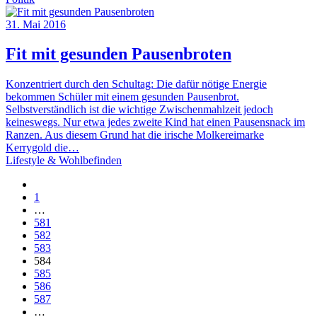
31. Mai 2016
Fit mit gesunden Pausenbroten
Konzentriert durch den Schultag: Die dafür nötige Energie
bekommen Schüler mit einem gesunden Pausenbrot.
Selbstverständlich ist die wichtige Zwischenmahlzeit jedoch
keineswegs. Nur etwa jedes zweite Kind hat einen Pausensnack im
Ranzen. Aus diesem Grund hat die irische Molkereimarke
Kerrygold die…
Lifestyle & Wohlbefinden
1
…
581
582
583
584
585
586
587
…