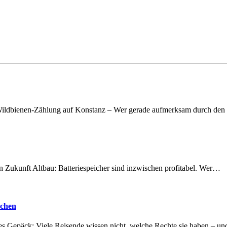
n Wildbienen-Zählung auf Konstanz – Wer gerade aufmerksam durch de
nen Zukunft Altbau: Batteriespeicher sind inzwischen profitabel. Wer…
achen
tes Gepäck: Viele Reisende wissen nicht, welche Rechte sie haben – 