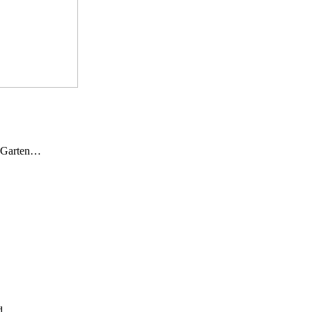
n Garten…
und…