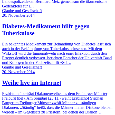
Landespolizeidekan Bernhard Metz gemeinsam die ökumenische
Gedenkfeier für i…
Glaube und Gesellschaft
20. November 2014
Diabetes-Medikament hilft gegen
Tuberkulose
Ein bekanntes Medikament zur Behandlung von Diabetes lässt sich
auch in der Bekämpfung von Tuberkulose einsetzen. Mit dem
Wirkstoff wird die Immunabwehr nach einer Infektion durch den
Erreger deutlich verbessert, berichten Forscher der Universität Basel
und Kollegen in der Fachzeitschrift «Sci…
Glaube und Gesellschaft
20. November 2014
Weihe live im Internet
Erzbistum überträgt Diakonenweihe aus dem Freiburger Münster
Freiburg (pef). Am Sonntag (23.11.) weiht Erzbischof Stephan
Burger im Freiburger Münster zwölf Männer zu ständigen
Diakonen. „Ständig“ heißt, dass die Männer immer Diakone bleiben
werden – im Gegensatz zu Priestern, bei denen der Diakon…