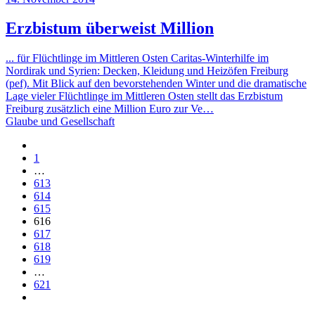
Erzbistum überweist Million
... für Flüchtlinge im Mittleren Osten Caritas-Winterhilfe im
Nordirak und Syrien: Decken, Kleidung und Heizöfen Freiburg
(pef). Mit Blick auf den bevorstehenden Winter und die dramatische
Lage vieler Flüchtlinge im Mittleren Osten stellt das Erzbistum
Freiburg zusätzlich eine Million Euro zur Ve…
Glaube und Gesellschaft
1
…
613
614
615
616
617
618
619
…
621