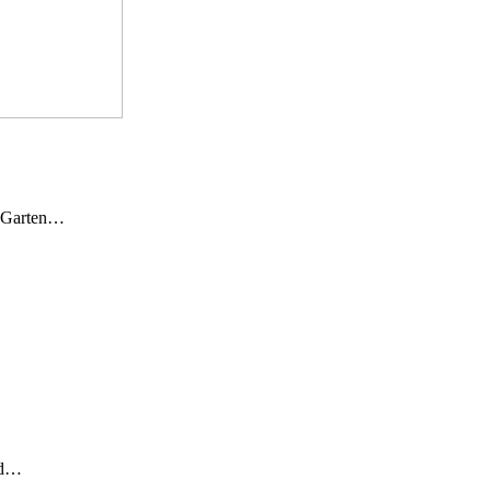
n Garten…
und…