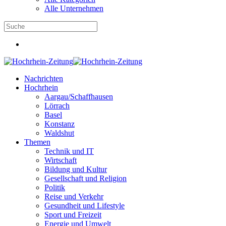
Alle Unternehmen
Nachrichten
Hochrhein
Aargau/Schaffhausen
Lörrach
Basel
Konstanz
Waldshut
Themen
Technik und IT
Wirtschaft
Bildung und Kultur
Gesellschaft und Religion
Politik
Reise und Verkehr
Gesundheit und Lifestyle
Sport und Freizeit
Energie und Umwelt