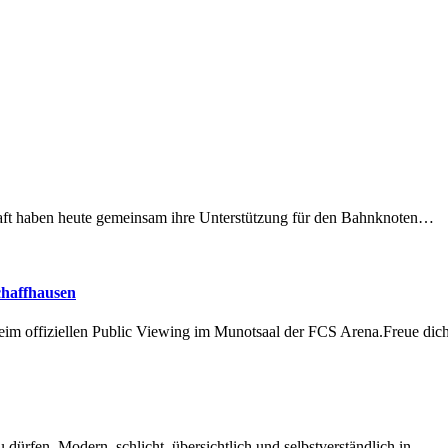
lschaft haben heute gemeinsam ihre Unterstützung für den Bahnknoten…
chaffhausen
beim offiziellen Public Viewing im Munotsaal der FCS Arena.Freue di
dürfen. Modern, schlicht, übersichtlich und selbstverständlich in…