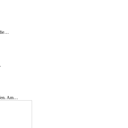
 die…
…
effen. Am…