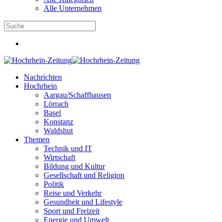
Alle Unternehmen
Nachrichten
Hochrhein
Aargau/Schaffhausen
Lörrach
Basel
Konstanz
Waldshut
Themen
Technik und IT
Wirtschaft
Bildung und Kultur
Gesellschaft und Religion
Politik
Reise und Verkehr
Gesundheit und Lifestyle
Sport und Freizeit
Energie und Umwelt