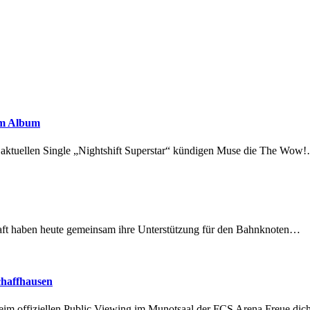
em Album
r aktuellen Single „Nightshift Superstar“ kündigen Muse die The Wow
lschaft haben heute gemeinsam ihre Unterstützung für den Bahnknoten…
chaffhausen
beim offiziellen Public Viewing im Munotsaal der FCS Arena.Freue di