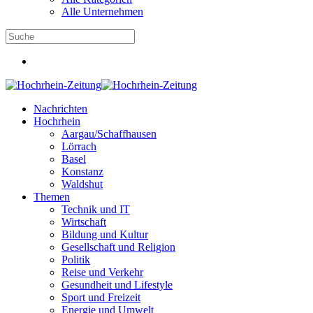
Alle Unternehmen
Nachrichten
Hochrhein
Aargau/Schaffhausen
Lörrach
Basel
Konstanz
Waldshut
Themen
Technik und IT
Wirtschaft
Bildung und Kultur
Gesellschaft und Religion
Politik
Reise und Verkehr
Gesundheit und Lifestyle
Sport und Freizeit
Energie und Umwelt