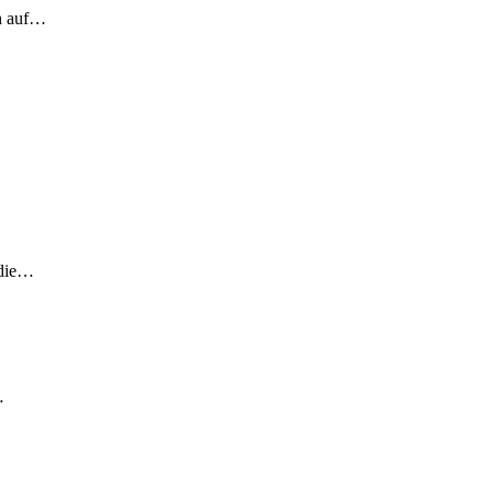
ch auf…
 die…
…