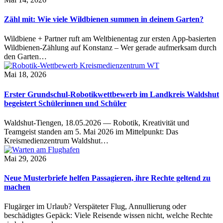
Zähl mit: Wie viele Wildbienen summen in deinem Garten?
Wildbiene + Partner ruft am Weltbienentag zur ersten App-basierten
Wildbienen-Zählung auf Konstanz – Wer gerade aufmerksam durch
den Garten…
Mai 18, 2026
Erster Grundschul-Robotikwettbewerb im Landkreis Waldshut
begeistert Schülerinnen und Schüler
Waldshut-Tiengen, 18.05.2026 — Robotik, Kreativität und
Teamgeist standen am 5. Mai 2026 im Mittelpunkt: Das
Kreismedienzentrum Waldshut…
Mai 29, 2026
Neue Musterbriefe helfen Passagieren, ihre Rechte geltend zu
machen
Flugärger im Urlaub? Verspäteter Flug, Annullierung oder
beschädigtes Gepäck: Viele Reisende wissen nicht, welche Rechte