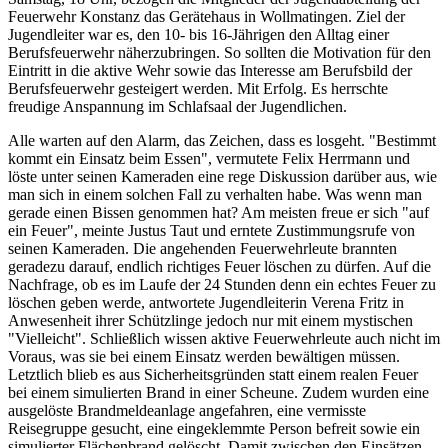
Feuerwehr Konstanz das Gerätehaus in Wollmatingen. Ziel der
Jugendleiter war es, den 10- bis 16-Jährigen den Alltag einer
Berufsfeuerwehr näherzubringen. So sollten die Motivation für den
Eintritt in die aktive Wehr sowie das Interesse am Berufsbild der
Berufsfeuerwehr gesteigert werden. Mit Erfolg. Es herrschte
freudige Anspannung im Schlafsaal der Jugendlichen.
Alle warten auf den Alarm, das Zeichen, dass es losgeht. "Bestimmt
kommt ein Einsatz beim Essen", vermutete Felix Herrmann und
löste unter seinen Kameraden eine rege Diskussion darüber aus, wie
man sich in einem solchen Fall zu verhalten habe. Was wenn man
gerade einen Bissen genommen hat? Am meisten freue er sich "auf
ein Feuer", meinte Justus Taut und erntete Zustimmungsrufe von
seinen Kameraden. Die angehenden Feuerwehrleute brannten
geradezu darauf, endlich richtiges Feuer löschen zu dürfen. Auf die
Nachfrage, ob es im Laufe der 24 Stunden denn ein echtes Feuer zu
löschen geben werde, antwortete Jugendleiterin Verena Fritz in
Anwesenheit ihrer Schützlinge jedoch nur mit einem mystischen
"Vielleicht". Schließlich wissen aktive Feuerwehrleute auch nicht im
Voraus, was sie bei einem Einsatz werden bewältigen müssen.
Letztlich blieb es aus Sicherheitsgründen statt einem realen Feuer
bei einem simulierten Brand in einer Scheune. Zudem wurden eine
ausgelöste Brandmeldeanlage angefahren, eine vermisste
Reisegruppe gesucht, eine eingeklemmte Person befreit sowie ein
simulierter Flächenbrand gelöscht. Damit zwischen den Einsätzen