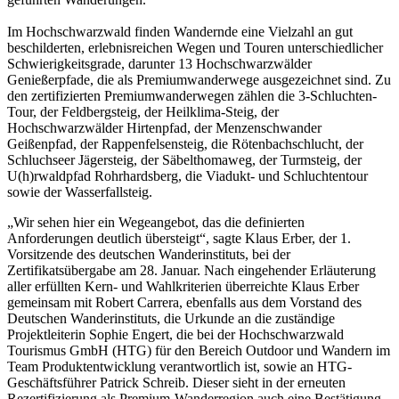
Im Hochschwarzwald finden Wandernde eine Vielzahl an gut
beschilderten, erlebnisreichen Wegen und Touren unterschiedlicher
Schwierigkeitsgrade, darunter 13 Hochschwarzwälder
Genießerpfade, die als Premiumwanderwege ausgezeichnet sind. Zu
den zertifizierten Premiumwanderwegen zählen die 3-Schluchten-
Tour, der Feldbergsteig, der Heilklima-Steig, der
Hochschwarzwälder Hirtenpfad, der Menzenschwander
Geißenpfad, der Rappenfelsensteig, die Rötenbachschlucht, der
Schluchseer Jägersteig, der Säbelthomaweg, der Turmsteig, der
U(h)rwaldpfad Rohrhardsberg, die Viadukt- und Schluchtentour
sowie der Wasserfallsteig.
„Wir sehen hier ein Wegeangebot, das die definierten
Anforderungen deutlich übersteigt“, sagte Klaus Erber, der 1.
Vorsitzende des deutschen Wanderinstituts, bei der
Zertifikatsübergabe am 28. Januar. Nach eingehender Erläuterung
aller erfüllten Kern- und Wahlkriterien überreichte Klaus Erber
gemeinsam mit Robert Carrera, ebenfalls aus dem Vorstand des
Deutschen Wanderinstituts, die Urkunde an die zuständige
Projektleiterin Sophie Engert, die bei der Hochschwarzwald
Tourismus GmbH (HTG) für den Bereich Outdoor und Wandern im
Team Produktentwicklung verantwortlich ist, sowie an HTG-
Geschäftsführer Patrick Schreib. Dieser sieht in der erneuten
Rezertifizierung als Premium-Wanderregion auch eine Bestätigung