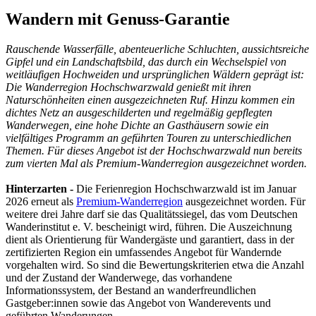
Wandern mit Genuss-Garantie
Rauschende Wasserfälle, abenteuerliche Schluchten, aussichtsreiche
Gipfel und ein Landschaftsbild, das durch ein Wechselspiel von
weitläufigen Hochweiden und ursprünglichen Wäldern geprägt ist:
Die Wanderregion Hochschwarzwald genießt mit ihren
Naturschönheiten einen ausgezeichneten Ruf. Hinzu kommen ein
dichtes Netz an ausgeschilderten und regelmäßig gepflegten
Wanderwegen, eine hohe Dichte an Gasthäusern sowie ein
vielfältiges Programm an geführten Touren zu unterschiedlichen
Themen. Für dieses Angebot ist der Hochschwarzwald nun bereits
zum vierten Mal als Premium-Wanderregion ausgezeichnet worden.
Hinterzarten -
Die Ferienregion Hochschwarzwald ist im Januar
2026 erneut als
Premium-Wanderregion
ausgezeichnet worden. Für
weitere drei Jahre darf sie das Qualitätssiegel, das vom Deutschen
Wanderinstitut e. V. bescheinigt wird, führen. Die Auszeichnung
dient als Orientierung für Wandergäste und garantiert, dass in der
zertifizierten Region ein umfassendes Angebot für Wandernde
vorgehalten wird. So sind die Bewertungskriterien etwa die Anzahl
und der Zustand der Wanderwege, das vorhandene
Informationssystem, der Bestand an wanderfreundlichen
Gastgeber:innen sowie das Angebot von Wanderevents und
geführten Wanderungen.