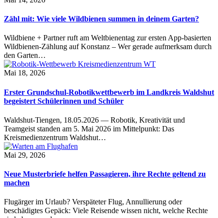
Zähl mit: Wie viele Wildbienen summen in deinem Garten?
Wildbiene + Partner ruft am Weltbienentag zur ersten App-basierten
Wildbienen-Zählung auf Konstanz – Wer gerade aufmerksam durch
den Garten…
Mai 18, 2026
Erster Grundschul-Robotikwettbewerb im Landkreis Waldshut
begeistert Schülerinnen und Schüler
Waldshut-Tiengen, 18.05.2026 — Robotik, Kreativität und
Teamgeist standen am 5. Mai 2026 im Mittelpunkt: Das
Kreismedienzentrum Waldshut…
Mai 29, 2026
Neue Musterbriefe helfen Passagieren, ihre Rechte geltend zu
machen
Flugärger im Urlaub? Verspäteter Flug, Annullierung oder
beschädigtes Gepäck: Viele Reisende wissen nicht, welche Rechte