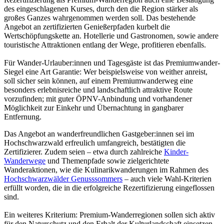
des eingeschlagenen Kurses, durch den die Region stärker als
großes Ganzes wahrgenommen werden soll. Das bestehende
Angebot an zertifizierten Genießerpfaden kurbelt die
Wertschöpfungskette an. Hotellerie und Gastronomen, sowie andere
touristische Attraktionen entlang der Wege, profitieren ebenfalls.
Für Wander-Urlauber:innen und Tagesgäste ist das Premiumwander-
Siegel eine Art Garantie: Wer beispielsweise von weither anreist,
soll sicher sein können, auf einem Premiumwanderweg eine
besonders erlebnisreiche und landschaftlich attraktive Route
vorzufinden; mit guter ÖPNV-Anbindung und vorhandener
Möglichkeit zur Einkehr und Übernachtung in gangbarer
Entfernung.
Das Angebot an wanderfreundlichen Gastgeber:innen sei im
Hochschwarzwald erfreulich umfangreich, bestätigten die
Zertifizierer. Zudem seien – etwa durch zahlreiche
Kinder-
Wanderwege
und Themenpfade sowie zielgerichtete
Wanderaktionen, wie die Kulinarikwanderungen im Rahmen des
Hochschwarzwälder Genusssommers
– auch viele Wahl-Kriterien
erfüllt worden, die in die erfolgreiche Rezertifizierung eingeflossen
sind.
Ein weiteres Kriterium: Premium-Wanderregionen sollen sich aktiv
für den Naturschutz und den Erhalt der Kulturlandschaft einsetzen