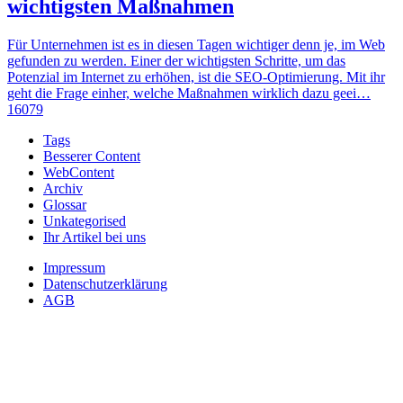
wichtigsten Maßnahmen
Für Unternehmen ist es in diesen Tagen wichtiger denn je, im Web
gefunden zu werden. Einer der wichtigsten Schritte, um das
Potenzial im Internet zu erhöhen, ist die SEO-Optimierung. Mit ihr
geht die Frage einher, welche Maßnahmen wirklich dazu geei…
16079
Tags
Besserer Content
WebContent
Archiv
Glossar
Unkategorised
Ihr Artikel bei uns
Impressum
Datenschutzerklärung
AGB