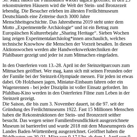
rekonstruierten Häusern wird die Welt der Stein- und Bronzezeit
lebendig. Die Besucher erleben im ältesten Freilichtmuseum
Deutschlands eine Zeitreise durch 3000 Jahre
Menschheitsgeschichte. Das Jahresthema 2019 steht unter dem
Motto „Experimentelle Archäologie“ und ist ein Betrag zum
Europäischen Kulturerbejahr „Sharing Heritage“. Sieben Wochen
lang zeigen Experimentalarchäolog*innen anschaulich, welches
technische Knowhow die Menschen der Vorzeit besaßen. In diesen
Aktionswochen werden alte Handwerkswerkstechniken der
Pfahlbauer gezeigt und jeder ist zum Mitmachen eingeladen.
In den Osterferien vom 13.-28. April ist der Steinzeitparcours zum
Mitmachen geöffnet. Wer mag, kann sich mit seinen Freunden oder
der Familie bei der Steinzeit-Olympiade messen. Für jeden ist etwas
dabei. Ob Holzhasen jagen, Miniatur-Einbaum fahren oder ein
Wagenrennen - bei jeder Disziplin ist voller Einsatz gefordert. Im
Pfahlbau-Kino werden in den Osterferien Filme zum Leben in der
Steinzeit gezeigt.
Die Saison, die bis zum 3. November dauert, ist die 97. seit der
Gründung des Freilichtmuseums 1922. Fast 15 Millionen Menschen
haben die Rekonstruktionen der Stein- und Bronzezeit seither
besucht. Das wegen seiner Familienfreundlichkeit ausgezeichnete
Museum ist barrierefrei und wurde 2018 mit dem Museumspreis des
Landes Baden-Württemberg ausgezeichnet. Geöffnet haben die
Pfahlbauten am 30./31. März von 9-17 Uhr, ab dem 1. April von 9-